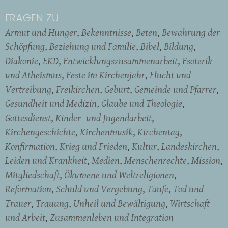
FRAGEN ZU
Armut und Hunger
Bekenntnisse
Beten
Bewahrung der
Schöpfung
Beziehung und Familie
Bibel
Bildung
Diakonie
EKD
Entwicklungszusammenarbeit
Esoterik
und Atheismus
Feste im Kirchenjahr
Flucht und
Vertreibung
Freikirchen
Geburt
Gemeinde und Pfarrer
Gesundheit und Medizin
Glaube und Theologie
Gottesdienst
Kinder- und Jugendarbeit
Kirchengeschichte
Kirchenmusik
Kirchentag
Konfirmation
Krieg und Frieden
Kultur
Landeskirchen
Leiden und Krankheit
Medien
Menschenrechte
Mission
Mitgliedschaft
Ökumene und Weltreligionen
Reformation
Schuld und Vergebung
Taufe
Tod und
Trauer
Trauung
Unheil und Bewältigung
Wirtschaft
und Arbeit
Zusammenleben und Integration