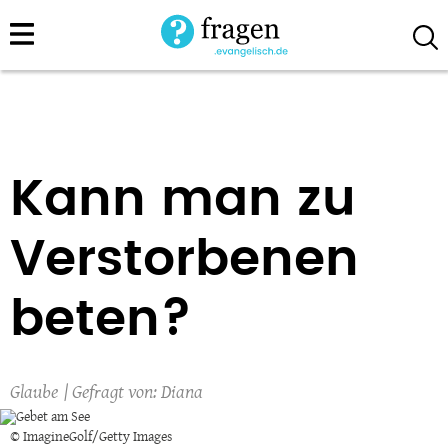
Direkt
zum
Inhalt
Kann man zu
Verstorbenen
beten?
Glaube
Diana
© ImagineGolf/Getty Images