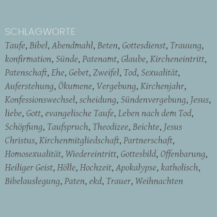
SCHLAGWORTE
Taufe
Bibel
Abendmahl
Beten
Gottesdienst
Trauung
konfirmation
Sünde
Patenamt
Glaube
Kircheneintritt
Patenschaft
Ehe
Gebet
Zweifel
Tod
Sexualität
Auferstehung
Ökumene
Vergebung
Kirchenjahr
Konfessionswechsel
scheidung
Sündenvergebung
Jesus
liebe
Gott
evangelische Taufe
Leben nach dem Tod
Schöpfung
Taufspruch
Theodizee
Beichte
Jesus
Christus
Kirchenmitgliedschaft
Partnerschaft
Homosexualität
Wiedereintritt
Gottesbild
Offenbarung
Heiliger Geist
Hölle
Hochzeit
Apokalypse
katholisch
Bibelauslegung
Paten
ekd
Trauer
Weihnachten