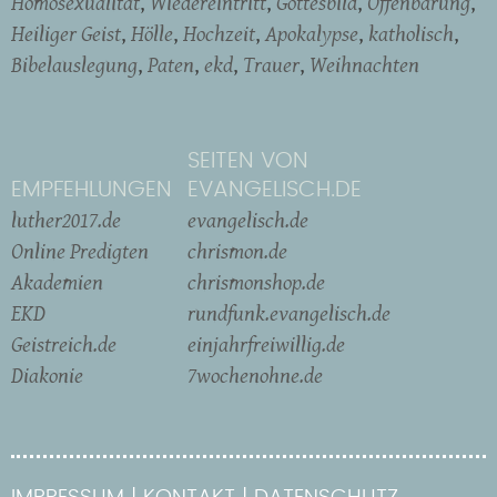
Homosexualität
Wiedereintritt
Gottesbild
Offenbarung
Heiliger Geist
Hölle
Hochzeit
Apokalypse
katholisch
Bibelauslegung
Paten
ekd
Trauer
Weihnachten
SEITEN VON
EMPFEHLUNGEN
EVANGELISCH.DE
luther2017.de
evangelisch.de
Online Predigten
chrismon.de
Akademien
chrismonshop.de
EKD
rundfunk.evangelisch.de
Geistreich.de
einjahrfreiwillig.de
Diakonie
7wochenohne.de