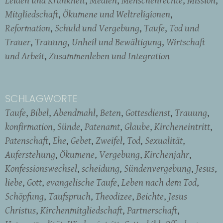
Mitgliedschaft
Ökumene und Weltreligionen
Reformation
Schuld und Vergebung
Taufe
Tod und
Trauer
Trauung
Unheil und Bewältigung
Wirtschaft
und Arbeit
Zusammenleben und Integration
SCHLAGWORTE
Taufe
Bibel
Abendmahl
Beten
Gottesdienst
Trauung
konfirmation
Sünde
Patenamt
Glaube
Kircheneintritt
Patenschaft
Ehe
Gebet
Zweifel
Tod
Sexualität
Auferstehung
Ökumene
Vergebung
Kirchenjahr
Konfessionswechsel
scheidung
Sündenvergebung
Jesus
liebe
Gott
evangelische Taufe
Leben nach dem Tod
Schöpfung
Taufspruch
Theodizee
Beichte
Jesus
Christus
Kirchenmitgliedschaft
Partnerschaft