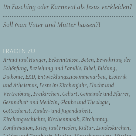
Im Fasching oder Karneval als Jesus verkleiden?
Soll man Vater und Mutter hassen?!
FRAGEN ZU
Armut und Hunger
Bekenntnisse
Beten
Bewahrung der
Schöpfung
Beziehung und Familie
Bibel
Bildung
Diakonie
EKD
Entwicklungszusammenarbeit
Esoterik
und Atheismus
Feste im Kirchenjahr
Flucht und
Vertreibung
Freikirchen
Geburt
Gemeinde und Pfarrer
Gesundheit und Medizin
Glaube und Theologie
Gottesdienst
Kinder- und Jugendarbeit
Kirchengeschichte
Kirchenmusik
Kirchentag
Konfirmation
Krieg und Frieden
Kultur
Landeskirchen
Leiden und Krankheit
Medien
Menschenrechte
Mission