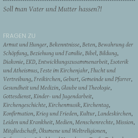
Soll man Vater und Mutter hassen?!
FRAGEN ZU
Armut und Hunger
Bekenntnisse
Beten
Bewahrung der
Schöpfung
Beziehung und Familie
Bibel
Bildung
Diakonie
EKD
Entwicklungszusammenarbeit
Esoterik
und Atheismus
Feste im Kirchenjahr
Flucht und
Vertreibung
Freikirchen
Geburt
Gemeinde und Pfarrer
Gesundheit und Medizin
Glaube und Theologie
Gottesdienst
Kinder- und Jugendarbeit
Kirchengeschichte
Kirchenmusik
Kirchentag
Konfirmation
Krieg und Frieden
Kultur
Landeskirchen
Leiden und Krankheit
Medien
Menschenrechte
Mission
Mitgliedschaft
Ökumene und Weltreligionen