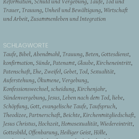
Reformation
Schuld und Vergebung
Taufe
Tod und
Trauer
Trauung
Unheil und Bewältigung
Wirtschaft
und Arbeit
Zusammenleben und Integration
SCHLAGWORTE
Taufe
Bibel
Abendmahl
Trauung
Beten
Gottesdienst
konfirmation
Sünde
Patenamt
Glaube
Kircheneintritt
Patenschaft
Ehe
Zweifel
Gebet
Tod
Sexualität
Auferstehung
Ökumene
Vergebung
Konfessionswechsel
scheidung
Kirchenjahr
Sündenvergebung
Jesus
Leben nach dem Tod
liebe
Schöpfung
Gott
evangelische Taufe
Taufspruch
Theodizee
Partnerschaft
Beichte
Kirchenmitgliedschaft
Jesus Christus
Hochzeit
Homosexualität
Wiedereintritt
Gottesbild
Offenbarung
Heiliger Geist
Hölle