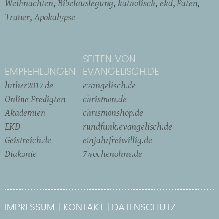
Weihnachten
Bibelauslegung
katholisch
ekd
Paten
Trauer
Apokalypse
SEITEN VON
EMPFEHLUNGEN
EVANGELISCH.DE
luther2017.de
evangelisch.de
Online Predigten
chrismon.de
Akademien
chrismonshop.de
EKD
rundfunk.evangelisch.de
Geistreich.de
einjahrfreiwillig.de
Diakonie
7wochenohne.de
IMPRESSUM
KONTAKT
DATENSCHUTZ