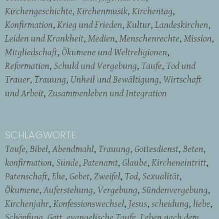
Kirchengeschichte
Kirchenmusik
Kirchentag
Konfirmation
Krieg und Frieden
Kultur
Landeskirchen
Leiden und Krankheit
Medien
Menschenrechte
Mission
Mitgliedschaft
Ökumene und Weltreligionen
Reformation
Schuld und Vergebung
Taufe
Tod und
Trauer
Trauung
Unheil und Bewältigung
Wirtschaft
und Arbeit
Zusammenleben und Integration
SCHLAGWORTE
Taufe
Bibel
Abendmahl
Trauung
Gottesdienst
Beten
konfirmation
Sünde
Patenamt
Glaube
Kircheneintritt
Patenschaft
Ehe
Gebet
Zweifel
Tod
Sexualität
Ökumene
Auferstehung
Vergebung
Sündenvergebung
Kirchenjahr
Konfessionswechsel
Jesus
scheidung
liebe
Schöpfung
Gott
evangelische Taufe
Leben nach dem