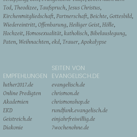
Tod
Theodizee
Taufspruch
Jesus Christus
Kirchenmitgliedschaft
Partnerschaft
Beichte
Gottesbild
Wiedereintritt
Offenbarung
Heiliger Geist
Hölle
Hochzeit
Homosexualität
katholisch
Bibelauslegung
Paten
Weihnachten
ekd
Trauer
Apokalypse
SEITEN VON
EMPFEHLUNGEN
EVANGELISCH.DE
luther2017.de
evangelisch.de
Online Predigten
chrismon.de
Akademien
chrismonshop.de
EKD
rundfunk.evangelisch.de
Geistreich.de
einjahrfreiwillig.de
Diakonie
7wochenohne.de