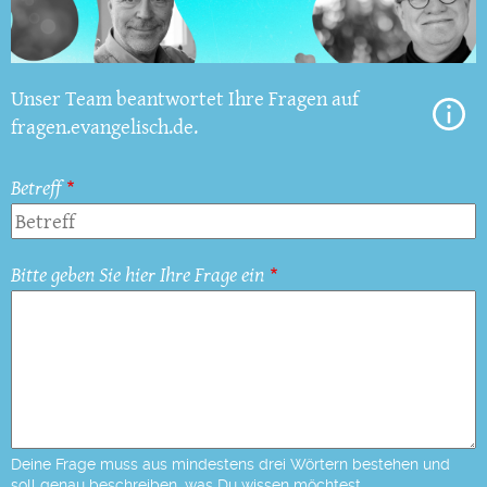
Unser Team beantwortet Ihre Fragen auf
fragen.evangelisch.de.
Betreff
Bitte geben Sie hier Ihre Frage ein
Deine Frage muss aus mindestens drei Wörtern bestehen und
soll genau beschreiben, was Du wissen möchtest.