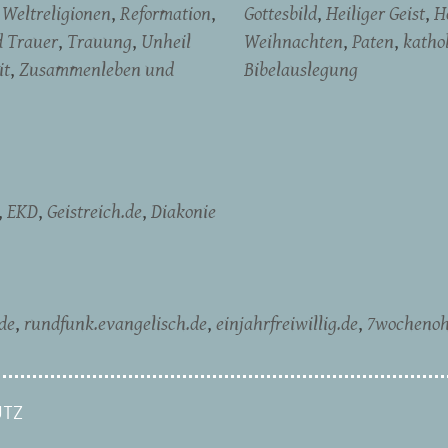
Weltreligionen
Reformation
Gottesbild
Heiliger Geist
H
d Trauer
Trauung
Unheil
Weihnachten
Paten
katho
it
Zusammenleben und
Bibelauslegung
EKD
Geistreich.de
Diakonie
de
rundfunk.evangelisch.de
einjahrfreiwillig.de
7wochenoh
TZ