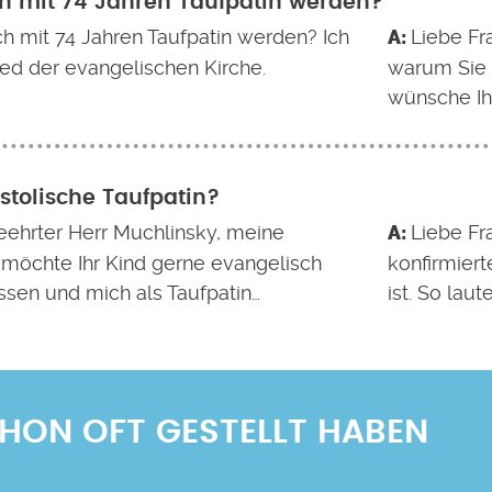
h mit 74 Jahren Taufpatin werden?
ch mit 74 Jahren Taufpatin werden? Ich
Liebe Fr
ied der evangelischen Kirche.
warum Sie n
wünsche Ih
tolische Taufpatin?
eehrter Herr Muchlinsky, meine
Liebe Fr
 möchte Ihr Kind gerne evangelisch
konfirmiert
ssen und mich als Taufpatin…
ist. So laut
SCHON OFT GESTELLT HABEN