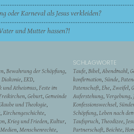
ng oder Karneval als Jesus verkleiden?
Vater und Mutter hassen?!
SCHLAGWORTE
en
Bewahrung der Schöpfung
Taufe
Bibel
Abendmahl
G
Diakonie
EKD
konfirmation
Sünde
Pate
ik und Atheismus
Feste im
Patenschaft
Ehe
Zweifel
G
Freikirchen
Geburt
Gemeinde
Auferstehung
Vergebung
Glaube und Theologie
Konfessionswechsel
Sünde
t
Kirchengeschichte
Schöpfung
Leben nach de
on
Krieg und Frieden
Kultur
Taufspruch
Theodizee
Jes
Medien
Menschenrechte
Partnerschaft
Beichte
Hom