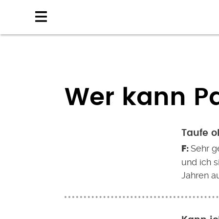
Direkt
zum
Inhalt
Wer kann P
Taufe o
Sehr g
und ich s
Jahren a