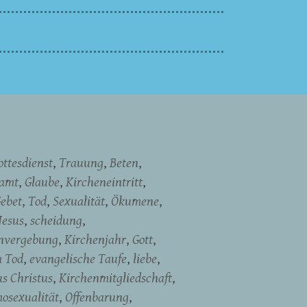
ottesdienst
Trauung
Beten
namt
Glaube
Kircheneintritt
ebet
Tod
Sexualität
Ökumene
Jesus
scheidung
nvergebung
Kirchenjahr
Gott
m Tod
evangelische Taufe
liebe
us Christus
Kirchenmitgliedschaft
osexualität
Offenbarung