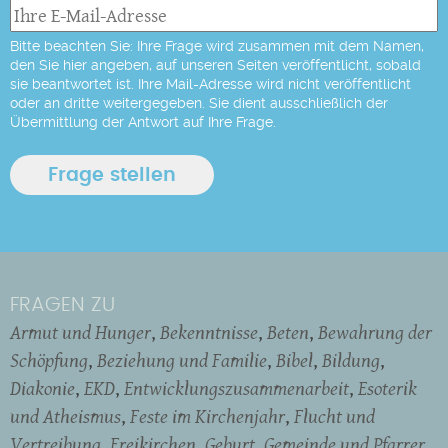
Bitte beachten Sie: Ihre Frage wird zusammen mit dem Namen,
den Sie hier angeben, auf unseren Seiten veröffentlicht, sobald
sie beantwortet ist. Ihre Mail-Adresse wird nicht veröffentlicht
oder an dritte weitergegeben. Sie dient ausschließlich der
Übermittlung der Antwort auf Ihre Frage.
FRAGEN ZU
Armut und Hunger
Bekenntnisse
Beten
Bewahrung der
Schöpfung
Beziehung und Familie
Bibel
Bildung
Diakonie
EKD
Entwicklungszusammenarbeit
Esoterik
und Atheismus
Feste im Kirchenjahr
Flucht und
Vertreibung
Freikirchen
Geburt
Gemeinde und Pfarrer