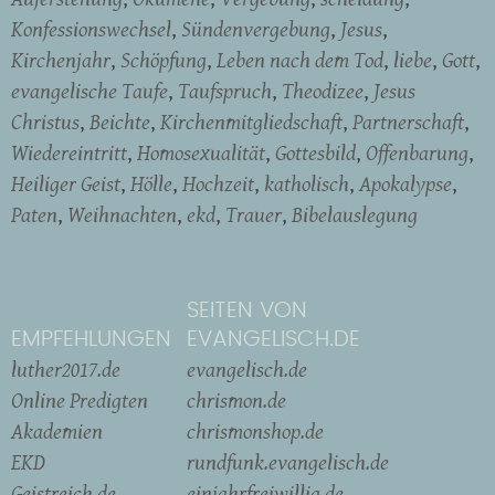
Konfessionswechsel
Sündenvergebung
Jesus
Kirchenjahr
Schöpfung
Leben nach dem Tod
liebe
Gott
evangelische Taufe
Taufspruch
Theodizee
Jesus
Christus
Beichte
Kirchenmitgliedschaft
Partnerschaft
Wiedereintritt
Homosexualität
Gottesbild
Offenbarung
Heiliger Geist
Hölle
Hochzeit
katholisch
Apokalypse
Paten
Weihnachten
ekd
Trauer
Bibelauslegung
SEITEN VON
EMPFEHLUNGEN
EVANGELISCH.DE
luther2017.de
evangelisch.de
Online Predigten
chrismon.de
Akademien
chrismonshop.de
EKD
rundfunk.evangelisch.de
Geistreich.de
einjahrfreiwillig.de