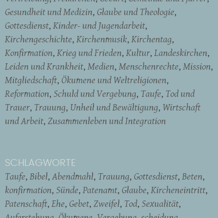
Gesundheit und Medizin
Glaube und Theologie
Gottesdienst
Kinder- und Jugendarbeit
Kirchengeschichte
Kirchenmusik
Kirchentag
Konfirmation
Krieg und Frieden
Kultur
Landeskirchen
Leiden und Krankheit
Medien
Menschenrechte
Mission
Mitgliedschaft
Ökumene und Weltreligionen
Reformation
Schuld und Vergebung
Taufe
Tod und
Trauer
Trauung
Unheil und Bewältigung
Wirtschaft
und Arbeit
Zusammenleben und Integration
SCHLAGWORTE
Taufe
Bibel
Abendmahl
Trauung
Gottesdienst
Beten
konfirmation
Sünde
Patenamt
Glaube
Kircheneintritt
Patenschaft
Ehe
Gebet
Zweifel
Tod
Sexualität
Auferstehung
Ökumene
Vergebung
scheidung