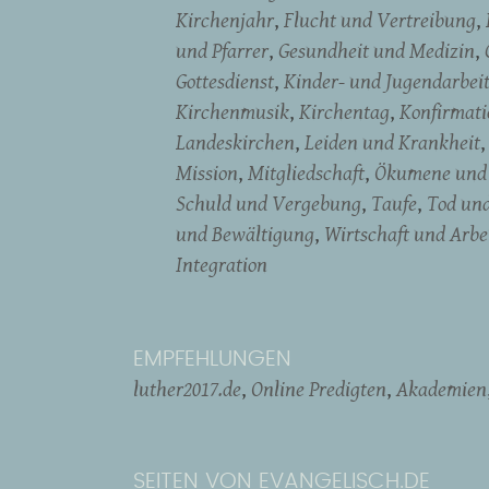
Kirchenjahr
Flucht und Vertreibung
und Pfarrer
Gesundheit und Medizin
Gottesdienst
Kinder- und Jugendarbei
Kirchenmusik
Kirchentag
Konfirmati
Landeskirchen
Leiden und Krankheit
Mission
Mitgliedschaft
Ökumene und 
Schuld und Vergebung
Taufe
Tod un
und Bewältigung
Wirtschaft und Arbe
Integration
EMPFEHLUNGEN
luther2017.de
Online Predigten
Akademien
SEITEN VON EVANGELISCH.DE