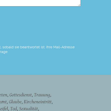
 sobald sie beantwortet ist. Ihre Mail-Adresse
Frage.
eten
Gottesdienst
Trauung
namt
Glaube
Kircheneintritt
eifel
Tod
Sexualität