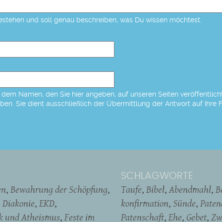
estehen und soll genau beschreiben, was Du wissen möchtest.
dem Namen, den Sie hier angeben, auf unseren Seiten veröffentlicht,
eben. Sie dient ausschließlich der Übermittlung der Antwort auf Ihre 
SCHLAGWORTE
en
Bewahrung der Schöpfung
Taufe
Bibel
Abendmahl
B
Diakonie
EKD
konfirmation
Sünde
Pate
ik und Atheismus
Feste im
Patenschaft
Ehe
Gebet
Zw