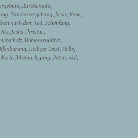
ergebung
Kirchenjahr
dung
Sündenvergebung
Jesus
liebe
eben nach dem Tod
Schöpfung
chte
Jesus Christus
tnerschaft
Homosexualität
Offenbarung
Heiliger Geist
Hölle
olisch
Bibelauslegung
Paten
ekd