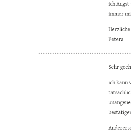
ich Angst
immer mit
Herzliche
Peters
Sehr geeh
ich kann v
tatsächli
unangeneh
bestätige
Andererse