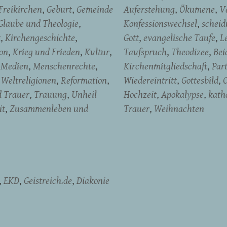
Freikirchen
Geburt
Gemeinde
Auferstehung
Ökumene
V
Glaube und Theologie
Konfessionswechsel
schei
t
Kirchengeschichte
Gott
evangelische Taufe
L
on
Krieg und Frieden
Kultur
Taufspruch
Theodizee
Bei
Medien
Menschenrechte
Kirchenmitgliedschaft
Par
Weltreligionen
Reformation
Wiedereintritt
Gottesbild
d Trauer
Trauung
Unheil
Hochzeit
Apokalypse
kath
it
Zusammenleben und
Trauer
Weihnachten
EKD
Geistreich.de
Diakonie