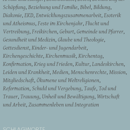
Schöpfung
Beziehung und Familie
Bibel
Bildung
Diakonie
EKD
Entwicklungszusammenarbeit
Esoterik
und Atheismus
Feste im Kirchenjahr
Flucht und
Vertreibung
Freikirchen
Geburt
Gemeinde und Pfarrer
Gesundheit und Medizin
Glaube und Theologie
Gottesdienst
Kinder- und Jugendarbeit
Kirchengeschichte
Kirchenmusik
Kirchentag
Konfirmation
Krieg und Frieden
Kultur
Landeskirchen
Leiden und Krankheit
Medien
Menschenrechte
Mission
Mitgliedschaft
Ökumene und Weltreligionen
Reformation
Schuld und Vergebung
Taufe
Tod und
Trauer
Trauung
Unheil und Bewältigung
Wirtschaft
und Arbeit
Zusammenleben und Integration
SCHLAGWORTE