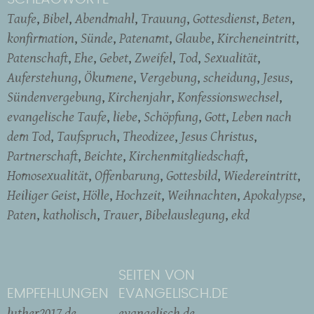
Taufe
Bibel
Abendmahl
Trauung
Gottesdienst
Beten
konfirmation
Sünde
Patenamt
Glaube
Kircheneintritt
Patenschaft
Ehe
Gebet
Zweifel
Tod
Sexualität
Auferstehung
Ökumene
Vergebung
scheidung
Jesus
Sündenvergebung
Kirchenjahr
Konfessionswechsel
evangelische Taufe
liebe
Schöpfung
Gott
Leben nach
dem Tod
Taufspruch
Theodizee
Jesus Christus
Partnerschaft
Beichte
Kirchenmitgliedschaft
Homosexualität
Offenbarung
Gottesbild
Wiedereintritt
Heiliger Geist
Hölle
Hochzeit
Weihnachten
Apokalypse
Paten
katholisch
Trauer
Bibelauslegung
ekd
SEITEN VON
EMPFEHLUNGEN
EVANGELISCH.DE
luther2017.de
evangelisch.de