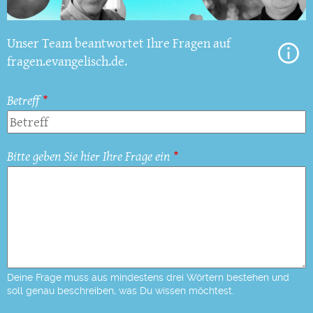
Unser Team beantwortet Ihre Fragen auf
fragen.evangelisch.de.
Betreff
Bitte geben Sie hier Ihre Frage ein
Deine Frage muss aus mindestens drei Wörtern bestehen und
soll genau beschreiben, was Du wissen möchtest.