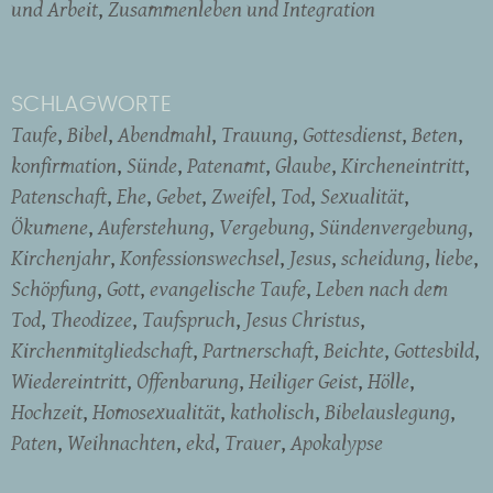
und Arbeit
Zusammenleben und Integration
SCHLAGWORTE
Taufe
Bibel
Abendmahl
Trauung
Gottesdienst
Beten
konfirmation
Sünde
Patenamt
Glaube
Kircheneintritt
Patenschaft
Ehe
Gebet
Zweifel
Tod
Sexualität
Ökumene
Auferstehung
Vergebung
Sündenvergebung
Kirchenjahr
Konfessionswechsel
Jesus
scheidung
liebe
Schöpfung
Gott
evangelische Taufe
Leben nach dem
Tod
Theodizee
Taufspruch
Jesus Christus
Kirchenmitgliedschaft
Partnerschaft
Beichte
Gottesbild
Wiedereintritt
Offenbarung
Heiliger Geist
Hölle
Hochzeit
Homosexualität
katholisch
Bibelauslegung
Paten
Weihnachten
ekd
Trauer
Apokalypse