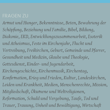
FRAGEN ZU
Armut und Hunger
Bekenntnisse
Beten
Bewahrung der
Schöpfung
Beziehung und Familie
Bibel
Bildung
Diakonie
EKD
Entwicklungszusammenarbeit
Esoterik
und Atheismus
Feste im Kirchenjahr
Flucht und
Vertreibung
Freikirchen
Geburt
Gemeinde und Pfarrer
Gesundheit und Medizin
Glaube und Theologie
Gottesdienst
Kinder- und Jugendarbeit
Kirchengeschichte
Kirchenmusik
Kirchentag
Konfirmation
Krieg und Frieden
Kultur
Landeskirchen
Leiden und Krankheit
Medien
Menschenrechte
Mission
Mitgliedschaft
Ökumene und Weltreligionen
Reformation
Schuld und Vergebung
Taufe
Tod und
Trauer
Trauung
Unheil und Bewältigung
Wirtschaft