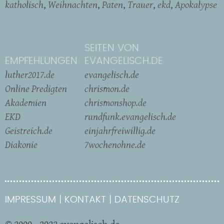
katholisch
Weihnachten
Paten
Trauer
ekd
Apokalypse
SEITEN VON
EMPFEHLUNGEN
EVANGELISCH.DE
luther2017.de
evangelisch.de
Online Predigten
chrismon.de
Akademien
chrismonshop.de
EKD
rundfunk.evangelisch.de
Geistreich.de
einjahrfreiwillig.de
Diakonie
7wochenohne.de
IMPRESSUM
KONTAKT
DATENSCHUTZ