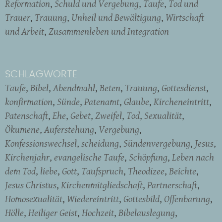
Reformation
Schuld und Vergebung
Taufe
Tod und
Trauer
Trauung
Unheil und Bewältigung
Wirtschaft
und Arbeit
Zusammenleben und Integration
SCHLAGWORTE
Taufe
Bibel
Abendmahl
Beten
Trauung
Gottesdienst
konfirmation
Sünde
Patenamt
Glaube
Kircheneintritt
Patenschaft
Ehe
Gebet
Zweifel
Tod
Sexualität
Ökumene
Auferstehung
Vergebung
Konfessionswechsel
scheidung
Sündenvergebung
Jesus
Kirchenjahr
evangelische Taufe
Schöpfung
Leben nach
dem Tod
liebe
Gott
Taufspruch
Theodizee
Beichte
Jesus Christus
Kirchenmitgliedschaft
Partnerschaft
Homosexualität
Wiedereintritt
Gottesbild
Offenbarung
Hölle
Heiliger Geist
Hochzeit
Bibelauslegung