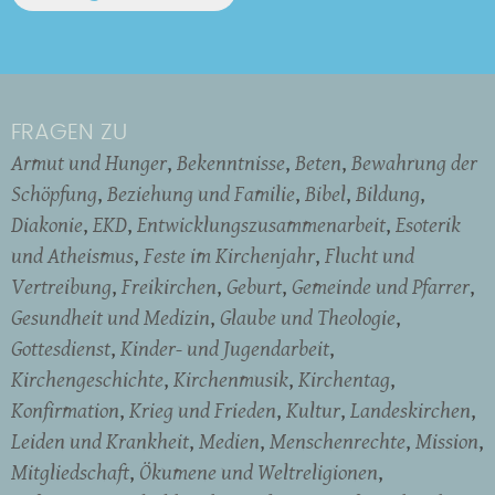
FRAGEN ZU
Armut und Hunger
Bekenntnisse
Beten
Bewahrung der
Schöpfung
Beziehung und Familie
Bibel
Bildung
Diakonie
EKD
Entwicklungszusammenarbeit
Esoterik
und Atheismus
Feste im Kirchenjahr
Flucht und
Vertreibung
Freikirchen
Geburt
Gemeinde und Pfarrer
Gesundheit und Medizin
Glaube und Theologie
Gottesdienst
Kinder- und Jugendarbeit
Kirchengeschichte
Kirchenmusik
Kirchentag
Konfirmation
Krieg und Frieden
Kultur
Landeskirchen
Leiden und Krankheit
Medien
Menschenrechte
Mission
Mitgliedschaft
Ökumene und Weltreligionen