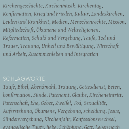
Kirchengeschichte
Kirchenmusik
Kirchentag
Konfirmation
Krieg und Frieden
Kultur
Landeskirchen
Leiden und Krankheit
Medien
Menschenrechte
Mission
Mitgliedschaft
Ökumene und Weltreligionen
Reformation
Schuld und Vergebung
Taufe
Tod und
Trauer
Trauung
Unheil und Bewältigung
Wirtschaft
und Arbeit
Zusammenleben und Integration
SCHLAGWORTE
Taufe
Bibel
Abendmahl
Trauung
Gottesdienst
Beten
konfirmation
Sünde
Patenamt
Glaube
Kircheneintritt
Patenschaft
Ehe
Gebet
Zweifel
Tod
Sexualität
Auferstehung
Ökumene
Vergebung
scheidung
Jesus
Sündenvergebung
Kirchenjahr
Konfessionswechsel
evangelische Taufe
liebe
Schöpfung
Gott
Leben nach