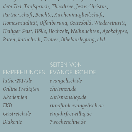
dem Tod
Taufspruch
Theodizee
Jesus Christus
Partnerschaft
Beichte
Kirchenmitgliedschaft
Homosexualität
Offenbarung
Gottesbild
Wiedereintritt
Heiliger Geist
Hölle
Hochzeit
Weihnachten
Apokalypse
Paten
katholisch
Trauer
Bibelauslegung
ekd
SEITEN VON
EMPFEHLUNGEN
EVANGELISCH.DE
luther2017.de
evangelisch.de
Online Predigten
chrismon.de
Akademien
chrismonshop.de
EKD
rundfunk.evangelisch.de
Geistreich.de
einjahrfreiwillig.de
Diakonie
7wochenohne.de