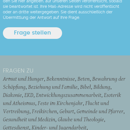
den Sie hier angeben, auf unseren Seiten veröffentlicht, sobald
sie beantwortet ist. Ihre Mail-Adresse wird nicht veröffentlicht
oder an dritte weitergegeben. Sie dient ausschließlich der
Übermittlung der Antwort auf Ihre Frage.
FRAGEN ZU
Armut und Hunger
Bekenntnisse
Beten
Bewahrung der
Schöpfung
Beziehung und Familie
Bibel
Bildung
Diakonie
EKD
Entwicklungszusammenarbeit
Esoterik
und Atheismus
Feste im Kirchenjahr
Flucht und
Vertreibung
Freikirchen
Geburt
Gemeinde und Pfarrer
Gesundheit und Medizin
Glaube und Theologie
Gottesdienst
Kinder- und Jugendarbeit