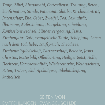
Taufe
Bibel
Abendmahl
Gottesdienst
Trauung
Beten
konfirmation
Sünde
Patenamt
Glaube
Kircheneintritt
Patenschaft
Ehe
Gebet
Zweifel
Tod
Sexualität
Ökumene
Auferstehung
Vergebung
scheidung
Konfessionswechsel
Sündenvergebung
Jesus
Kirchenjahr
Gott
evangelische Taufe
Schöpfung
Leben
nach dem Tod
liebe
Taufspruch
Theodizee
Kirchenmitgliedschaft
Partnerschaft
Beichte
Jesus
Christus
Gottesbild
Offenbarung
Heiliger Geist
Hölle
Hochzeit
Homosexualität
Wiedereintritt
Weihnachten
Paten
Trauer
ekd
Apokalypse
Bibelauslegung
katholisch
SEITEN VON
EMPFEHLUNGEN
EVANGELISCH.DE