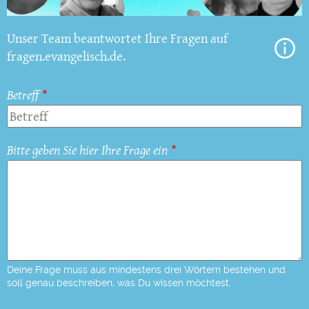
Unser Team beantwortet Ihre Fragen auf
fragen.evangelisch.de.
Betreff
Bitte geben Sie hier Ihre Frage ein
Deine Frage muss aus mindestens drei Wörtern bestehen und
soll genau beschreiben, was Du wissen möchtest.