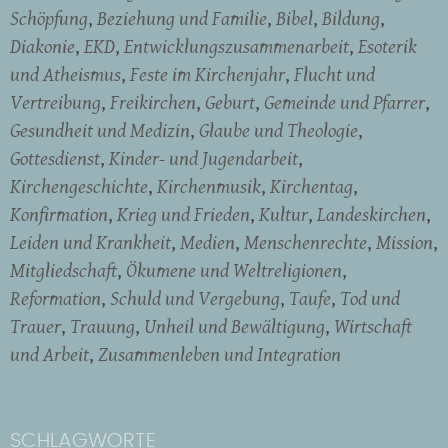
Schöpfung
Beziehung und Familie
Bibel
Bildung
Diakonie
EKD
Entwicklungszusammenarbeit
Esoterik
und Atheismus
Feste im Kirchenjahr
Flucht und
Vertreibung
Freikirchen
Geburt
Gemeinde und Pfarrer
Gesundheit und Medizin
Glaube und Theologie
Gottesdienst
Kinder- und Jugendarbeit
Kirchengeschichte
Kirchenmusik
Kirchentag
Konfirmation
Krieg und Frieden
Kultur
Landeskirchen
Leiden und Krankheit
Medien
Menschenrechte
Mission
Mitgliedschaft
Ökumene und Weltreligionen
Reformation
Schuld und Vergebung
Taufe
Tod und
Trauer
Trauung
Unheil und Bewältigung
Wirtschaft
und Arbeit
Zusammenleben und Integration
SCHLAGWORTE