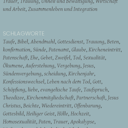
Trauer
Trauung
Unheil und Bewältigung
Wirtschaft
und Arbeit
Zusammenleben und Integration
SCHLAGWORTE
Taufe
Bibel
Abendmahl
Gottesdienst
Trauung
Beten
konfirmation
Sünde
Patenamt
Glaube
Kircheneintritt
Patenschaft
Ehe
Gebet
Zweifel
Tod
Sexualität
Ökumene
Auferstehung
Vergebung
Jesus
Sündenvergebung
scheidung
Kirchenjahr
Konfessionswechsel
Leben nach dem Tod
Gott
Schöpfung
liebe
evangelische Taufe
Taufspruch
Theodizee
Kirchenmitgliedschaft
Partnerschaft
Jesus
Christus
Beichte
Wiedereintritt
Offenbarung
Gottesbild
Heiliger Geist
Hölle
Hochzeit
Homosexualität
Paten
Trauer
Apokalypse