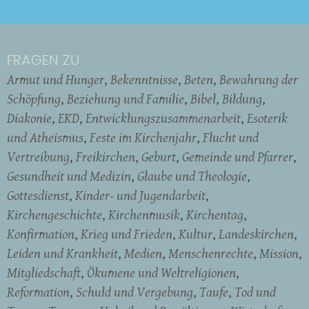
FRAGEN ZU
Armut und Hunger
Bekenntnisse
Beten
Bewahrung der
Schöpfung
Beziehung und Familie
Bibel
Bildung
Diakonie
EKD
Entwicklungszusammenarbeit
Esoterik
und Atheismus
Feste im Kirchenjahr
Flucht und
Vertreibung
Freikirchen
Geburt
Gemeinde und Pfarrer
Gesundheit und Medizin
Glaube und Theologie
Gottesdienst
Kinder- und Jugendarbeit
Kirchengeschichte
Kirchenmusik
Kirchentag
Konfirmation
Krieg und Frieden
Kultur
Landeskirchen
Leiden und Krankheit
Medien
Menschenrechte
Mission
Mitgliedschaft
Ökumene und Weltreligionen
Reformation
Schuld und Vergebung
Taufe
Tod und