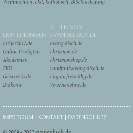
Weihnachten
ekd
katholisch
Bibelauslegung
SEITEN VON
EMPFEHLUNGEN
EVANGELISCH.DE
luther2017.de
evangelisch.de
Online Predigten
chrismon.de
Akademien
chrismonshop.de
EKD
rundfunk.evangelisch.de
Geistreich.de
einjahrfreiwillig.de
Diakonie
7wochenohne.de
IMPRESSUM
KONTAKT
DATENSCHUTZ
© 2009 - 2022 evangelisch.de