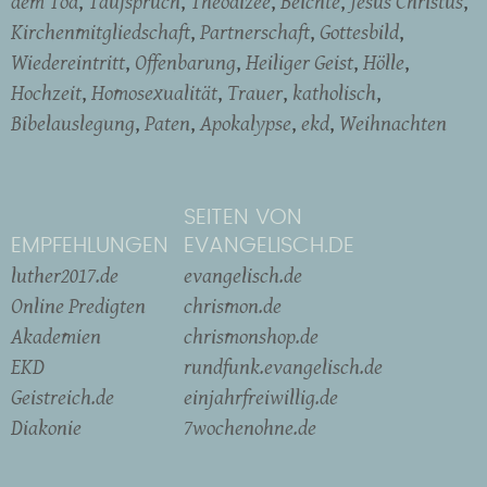
dem Tod
Taufspruch
Theodizee
Beichte
Jesus Christus
Kirchenmitgliedschaft
Partnerschaft
Gottesbild
Wiedereintritt
Offenbarung
Heiliger Geist
Hölle
Hochzeit
Homosexualität
Trauer
katholisch
Bibelauslegung
Paten
Apokalypse
ekd
Weihnachten
SEITEN VON
EMPFEHLUNGEN
EVANGELISCH.DE
luther2017.de
evangelisch.de
Online Predigten
chrismon.de
Akademien
chrismonshop.de
EKD
rundfunk.evangelisch.de
Geistreich.de
einjahrfreiwillig.de
Diakonie
7wochenohne.de