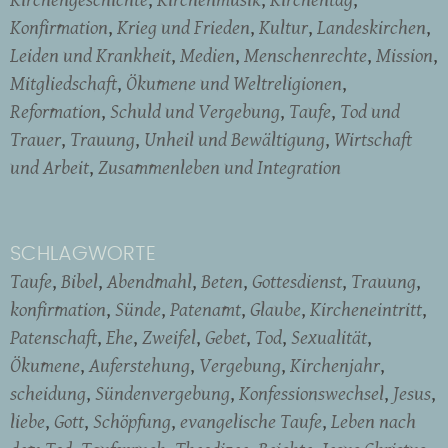
Konfirmation
Krieg und Frieden
Kultur
Landeskirchen
Leiden und Krankheit
Medien
Menschenrechte
Mission
Mitgliedschaft
Ökumene und Weltreligionen
Reformation
Schuld und Vergebung
Taufe
Tod und
Trauer
Trauung
Unheil und Bewältigung
Wirtschaft
und Arbeit
Zusammenleben und Integration
SCHLAGWORTE
Taufe
Bibel
Abendmahl
Beten
Gottesdienst
Trauung
konfirmation
Sünde
Patenamt
Glaube
Kircheneintritt
Patenschaft
Ehe
Zweifel
Gebet
Tod
Sexualität
Ökumene
Auferstehung
Vergebung
Kirchenjahr
scheidung
Sündenvergebung
Konfessionswechsel
Jesus
liebe
Gott
Schöpfung
evangelische Taufe
Leben nach