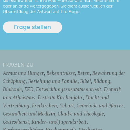
sie beantwortet ist. Ihre Mail-Adresse wird nicht veröffentlicht
oder an dritte weitergegeben. Sie dient ausschließlich der
Übermittlung der Antwort auf Ihre Frage.
FRAGEN ZU
Armut und Hunger
Bekenntnisse
Beten
Bewahrung der
Schöpfung
Beziehung und Familie
Bibel
Bildung
Diakonie
EKD
Entwicklungszusammenarbeit
Esoterik
und Atheismus
Feste im Kirchenjahr
Flucht und
Vertreibung
Freikirchen
Geburt
Gemeinde und Pfarrer
Gesundheit und Medizin
Glaube und Theologie
Gottesdienst
Kinder- und Jugendarbeit
Kirchengeschichte
Kirchenmusik
Kirchentag