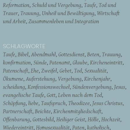
Reformation
Schuld und Vergebung
Taufe
Tod und
Trauer
Trauung
Unheil und Bewältigung
Wirtschaft
und Arbeit
Zusammenleben und Integration
SCHLAGWORTE
Taufe
Bibel
Abendmahl
Gottesdienst
Beten
Trauung
konfirmation
Sünde
Patenamt
Glaube
Kircheneintritt
Patenschaft
Ehe
Zweifel
Gebet
Tod
Sexualität
Ökumene
Auferstehung
Vergebung
Kirchenjahr
scheidung
Konfessionswechsel
Sündenvergebung
Jesus
evangelische Taufe
Gott
Leben nach dem Tod
Schöpfung
liebe
Taufspruch
Theodizee
Jesus Christus
Partnerschaft
Beichte
Kirchenmitgliedschaft
Offenbarung
Gottesbild
Heiliger Geist
Hölle
Hochzeit
Wiedereintritt
Homosexualität
Paten
katholisch