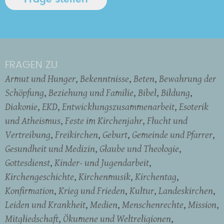
FRAGEN ZU
Armut und Hunger
Bekenntnisse
Beten
Bewahrung der
Schöpfung
Beziehung und Familie
Bibel
Bildung
Diakonie
EKD
Entwicklungszusammenarbeit
Esoterik
und Atheismus
Feste im Kirchenjahr
Flucht und
Vertreibung
Freikirchen
Geburt
Gemeinde und Pfarrer
Gesundheit und Medizin
Glaube und Theologie
Gottesdienst
Kinder- und Jugendarbeit
Kirchengeschichte
Kirchenmusik
Kirchentag
Konfirmation
Krieg und Frieden
Kultur
Landeskirchen
Leiden und Krankheit
Medien
Menschenrechte
Mission
Mitgliedschaft
Ökumene und Weltreligionen