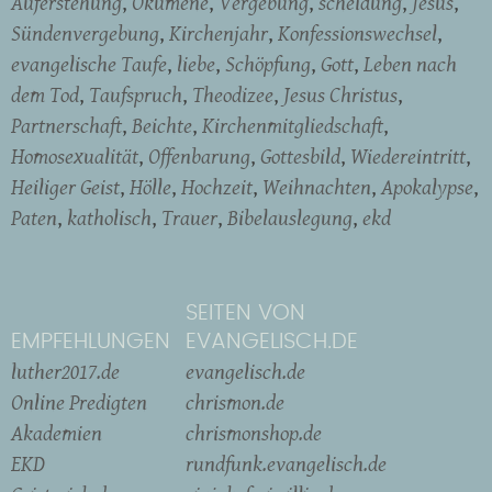
Auferstehung
Ökumene
Vergebung
scheidung
Jesus
Sündenvergebung
Kirchenjahr
Konfessionswechsel
evangelische Taufe
liebe
Schöpfung
Gott
Leben nach
dem Tod
Taufspruch
Theodizee
Jesus Christus
Partnerschaft
Beichte
Kirchenmitgliedschaft
Homosexualität
Offenbarung
Gottesbild
Wiedereintritt
Heiliger Geist
Hölle
Hochzeit
Weihnachten
Apokalypse
Paten
katholisch
Trauer
Bibelauslegung
ekd
SEITEN VON
EMPFEHLUNGEN
EVANGELISCH.DE
luther2017.de
evangelisch.de
Online Predigten
chrismon.de
Akademien
chrismonshop.de
EKD
rundfunk.evangelisch.de