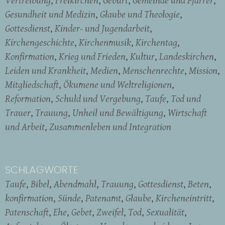
Vertreibung
Freikirchen
Geburt
Gemeinde und Pfarrer
Gesundheit und Medizin
Glaube und Theologie
Gottesdienst
Kinder- und Jugendarbeit
Kirchengeschichte
Kirchenmusik
Kirchentag
Konfirmation
Krieg und Frieden
Kultur
Landeskirchen
Leiden und Krankheit
Medien
Menschenrechte
Mission
Mitgliedschaft
Ökumene und Weltreligionen
Reformation
Schuld und Vergebung
Taufe
Tod und
Trauer
Trauung
Unheil und Bewältigung
Wirtschaft
und Arbeit
Zusammenleben und Integration
SCHLAGWORTE
Taufe
Bibel
Abendmahl
Trauung
Gottesdienst
Beten
konfirmation
Sünde
Patenamt
Glaube
Kircheneintritt
Patenschaft
Ehe
Gebet
Zweifel
Tod
Sexualität