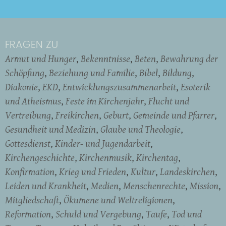
FRAGEN ZU
Armut und Hunger
Bekenntnisse
Beten
Bewahrung der
Schöpfung
Beziehung und Familie
Bibel
Bildung
Diakonie
EKD
Entwicklungszusammenarbeit
Esoterik
und Atheismus
Feste im Kirchenjahr
Flucht und
Vertreibung
Freikirchen
Geburt
Gemeinde und Pfarrer
Gesundheit und Medizin
Glaube und Theologie
Gottesdienst
Kinder- und Jugendarbeit
Kirchengeschichte
Kirchenmusik
Kirchentag
Konfirmation
Krieg und Frieden
Kultur
Landeskirchen
Leiden und Krankheit
Medien
Menschenrechte
Mission
Mitgliedschaft
Ökumene und Weltreligionen
Reformation
Schuld und Vergebung
Taufe
Tod und