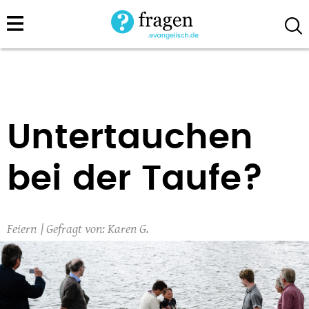
Direkt
zum
Inhalt
Untertauchen
bei der Taufe?
Feiern
Karen G.