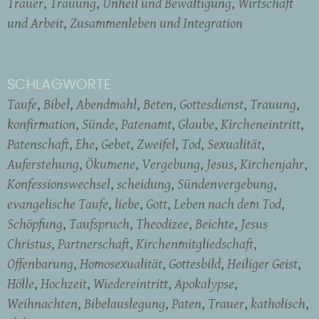
Trauer
Trauung
Unheil und Bewältigung
Wirtschaft
und Arbeit
Zusammenleben und Integration
SCHLAGWORTE
Taufe
Bibel
Abendmahl
Beten
Gottesdienst
Trauung
konfirmation
Sünde
Patenamt
Glaube
Kircheneintritt
Patenschaft
Ehe
Gebet
Zweifel
Tod
Sexualität
Auferstehung
Ökumene
Vergebung
Jesus
Kirchenjahr
Konfessionswechsel
scheidung
Sündenvergebung
evangelische Taufe
liebe
Gott
Leben nach dem Tod
Schöpfung
Taufspruch
Theodizee
Beichte
Jesus
Christus
Partnerschaft
Kirchenmitgliedschaft
Offenbarung
Homosexualität
Gottesbild
Heiliger Geist
Hölle
Hochzeit
Wiedereintritt
Apokalypse
Weihnachten
Bibelauslegung
Paten
Trauer
katholisch