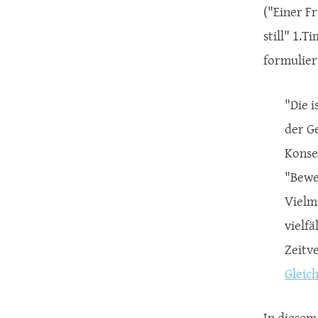
("Einer Fr
still" 1.
formulier
"Die i
der Ge
Konse
"Bewe
Vielm
vielfä
Zeitv
Gleic
In diesem