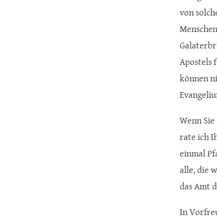
von solch
Menschen 
Galaterbri
Apostels f
können ni
Evangeliu
Wenn Sie 
rate ich I
einmal Pf
alle, die 
das Amt d
In Vorfre