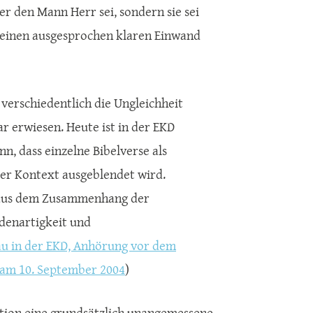
über den Mann Herr sei, sondern sie sei
nd einen ausgesprochen klaren Einwand
 verschiedentlich die Ungleichheit
ar erwiesen. Heute ist in der EKD
, dass einzelne Bibelverse als
rer Kontext ausgeblendet wird.
st aus dem Zusammenhang der
edenartigkeit und
au in der EKD, Anhörung vor dem
" am 10. September 2004
)
ation eine grundsätzlich unangemessene