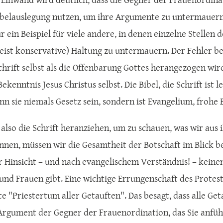
ibelauslegung nutzen, um ihre Argumente zu untermauern
ur ein Beispiel für viele andere, in denen einzelne Stelle
eist konservative) Haltung zu untermauern. Der Fehler bei 
Schrift selbst als die Offenbarung Gottes herangezogen wir
kenntnis Jesus Christus selbst. Die Bibel, die Schrift ist 
n sie niemals Gesetz sein, sondern ist Evangelium, frohe 
also die Schrift heranziehen, um zu schauen, was wir au
nnen, müssen wir die Gesamtheit der Botschaft im Blick beh
er Hinsicht – und nach evangelischem Verständnis! – keine
nd Frauen gibt. Eine wichtige Errungenschaft des Protest
e "Priestertum aller Getauften". Das besagt, dass alle Get
 Argument der Gegner der Frauenordination, das Sie anführe