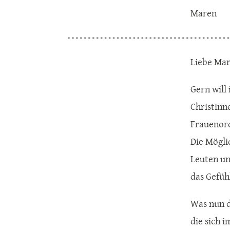
Maren
Liebe Mar
Gern will
Christinn
Frauenord
Die Mögli
Leuten un
das Gefüh
Was nun d
die sich 