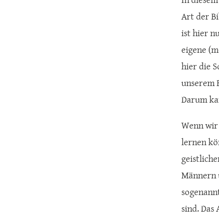
Art der B
ist hier n
eigene (m
hier die 
unserem Be
Darum kan
Wenn wir 
lernen kö
geistlich
Männern u
sogenannt
sind. Das