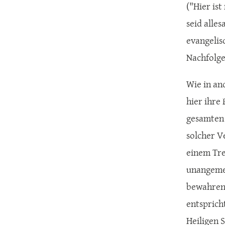
("Hier ist
seid alles
evangelisc
Nachfolge
Wie in an
hier ihre 
gesamten 
solcher V
einem Tre
unangemes
bewahren,
entspricht
Heiligen 