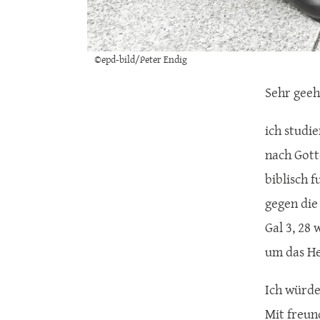
©epd-bild/Peter Endig
Sehr geeh
ich studi
nach Gott
biblisch 
gegen die
Gal 3, 28
um das He
Ich würde
Mit freun