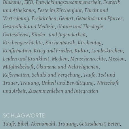
Diakonie
EKD
Entwicklungszusammenarbeit
Esoterik
und Atheismus
Feste im Kirchenjahr
Flucht und
Vertreibung
Freikirchen
Geburt
Gemeinde und Pfarrer
Gesundheit und Medizin
Glaube und Theologie
Gottesdienst
Kinder- und Jugendarbeit
Kirchengeschichte
Kirchenmusik
Kirchentag
Konfirmation
Krieg und Frieden
Kultur
Landeskirchen
Leiden und Krankheit
Medien
Menschenrechte
Mission
Mitgliedschaft
Ökumene und Weltreligionen
Reformation
Schuld und Vergebung
Taufe
Tod und
Trauer
Trauung
Unheil und Bewältigung
Wirtschaft
und Arbeit
Zusammenleben und Integration
SCHLAGWORTE
Taufe
Bibel
Abendmahl
Trauung
Gottesdienst
Beten