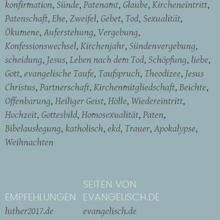
konfirmation
Sünde
Patenamt
Glaube
Kircheneintritt
Patenschaft
Ehe
Zweifel
Gebet
Tod
Sexualität
Ökumene
Auferstehung
Vergebung
Konfessionswechsel
Kirchenjahr
Sündenvergebung
scheidung
Jesus
Leben nach dem Tod
Schöpfung
liebe
Gott
evangelische Taufe
Taufspruch
Theodizee
Jesus
Christus
Partnerschaft
Kirchenmitgliedschaft
Beichte
Offenbarung
Heiliger Geist
Hölle
Wiedereintritt
Hochzeit
Gottesbild
Homosexualität
Paten
Bibelauslegung
katholisch
ekd
Trauer
Apokalypse
Weihnachten
SEITEN VON
EMPFEHLUNGEN
EVANGELISCH.DE
luther2017.de
evangelisch.de