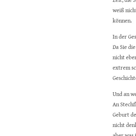
weiß nich
können.
In der Ge
Da Sie die
nicht ebe
extrem sc
Geschicht
Und an we
An Stechf
Geburt de
nicht denk
aber was 