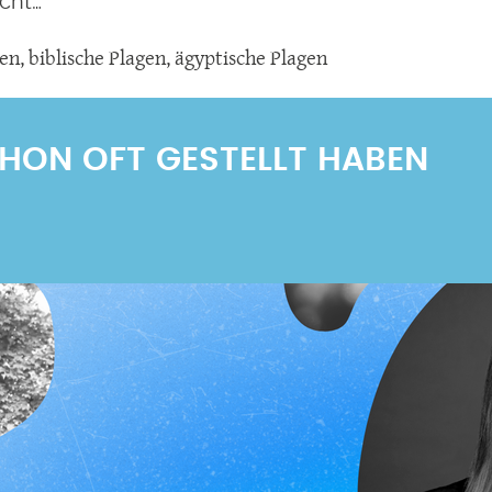
cht…
gen
,
biblische Plagen
,
ägyptische Plagen
SCHON OFT GESTELLT HABEN