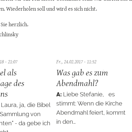
n. Wiederholen soll und wird es sich nicht.
Sie herzlich.
chlinsky
18 - 21:07
Fr., 24.02.2017 - 11:52
el als
Was gab es zum
age des
Abendmahl?
ens
Liebe Stefanie, es
stimmt: Wenn die Kirche
Laura, ja, die Bibel
Abendmahl feiert, kommt
e "Sammlung von
in den…
ten" - da gebe ich