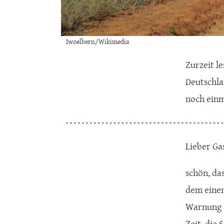
Iwoelbern/Wikimedia
Zurzeit le
Deutschla
noch einm
Lieber Gas
schön, da
dem einen
Warnung s
Zeit, die