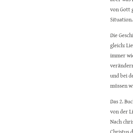
von Gott 
Situation.
Die Gesch
gleich: Li
immer wie
verändern
und bei d
müssen wi
Das 2. Bu
von der L
Nach chri
Christus 