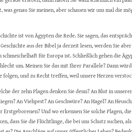
t, was genau Sie meinen, aber schauen wir uns mal die mögl
schichte ist von Ägypten die Rede. Sie sagen, das entsprä
 Geschichte aus der Bibel ja derzeit lesen, werden Sie aber 
n schmeichelhaft für Europa ist. Schließlich gehen die Ä
hlecht um. Meinen Sie das mit Ihrer Parallele? Dann würd
e folgen, und zu Recht treffen, weil unsere Herzen verstoc
lche der zehn Plagen denken Sie denn? An Blut in unser
liegen? An Viehpest? An Geschwüre? An Hagel? An Heuschr
r Erstgeborenen? Und wo erkennen Sie solche Plagen, die 
en, dass Sie die Flüchtlinge, die bei uns Schutz suchen, a
ist es? Die Anschläge auf unser öffentliches Leben? Bedenk