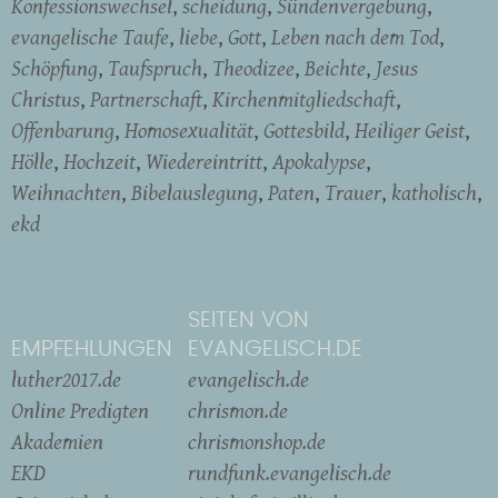
Konfessionswechsel
scheidung
Sündenvergebung
evangelische Taufe
liebe
Gott
Leben nach dem Tod
Schöpfung
Taufspruch
Theodizee
Beichte
Jesus
Christus
Partnerschaft
Kirchenmitgliedschaft
Offenbarung
Homosexualität
Gottesbild
Heiliger Geist
Hölle
Hochzeit
Wiedereintritt
Apokalypse
Weihnachten
Bibelauslegung
Paten
Trauer
katholisch
ekd
SEITEN VON
EMPFEHLUNGEN
EVANGELISCH.DE
luther2017.de
evangelisch.de
Online Predigten
chrismon.de
Akademien
chrismonshop.de
EKD
rundfunk.evangelisch.de