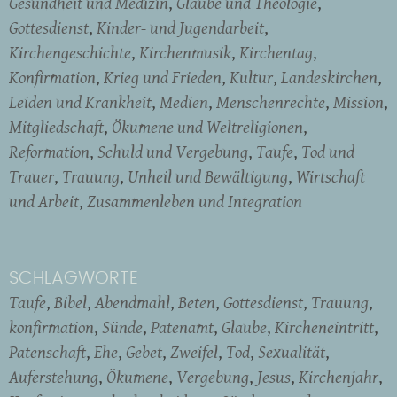
Gesundheit und Medizin
Glaube und Theologie
Gottesdienst
Kinder- und Jugendarbeit
Kirchengeschichte
Kirchenmusik
Kirchentag
Konfirmation
Krieg und Frieden
Kultur
Landeskirchen
Leiden und Krankheit
Medien
Menschenrechte
Mission
Mitgliedschaft
Ökumene und Weltreligionen
Reformation
Schuld und Vergebung
Taufe
Tod und
Trauer
Trauung
Unheil und Bewältigung
Wirtschaft
und Arbeit
Zusammenleben und Integration
SCHLAGWORTE
Taufe
Bibel
Abendmahl
Beten
Gottesdienst
Trauung
konfirmation
Sünde
Patenamt
Glaube
Kircheneintritt
Patenschaft
Ehe
Gebet
Zweifel
Tod
Sexualität
Auferstehung
Ökumene
Vergebung
Jesus
Kirchenjahr