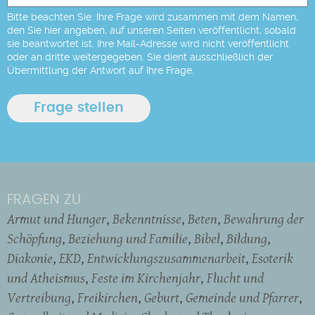
Bitte beachten Sie: Ihre Frage wird zusammen mit dem Namen,
den Sie hier angeben, auf unseren Seiten veröffentlicht, sobald
sie beantwortet ist. Ihre Mail-Adresse wird nicht veröffentlicht
oder an dritte weitergegeben. Sie dient ausschließlich der
Übermittlung der Antwort auf Ihre Frage.
FRAGEN ZU
Armut und Hunger
Bekenntnisse
Beten
Bewahrung der
Schöpfung
Beziehung und Familie
Bibel
Bildung
Diakonie
EKD
Entwicklungszusammenarbeit
Esoterik
und Atheismus
Feste im Kirchenjahr
Flucht und
Vertreibung
Freikirchen
Geburt
Gemeinde und Pfarrer