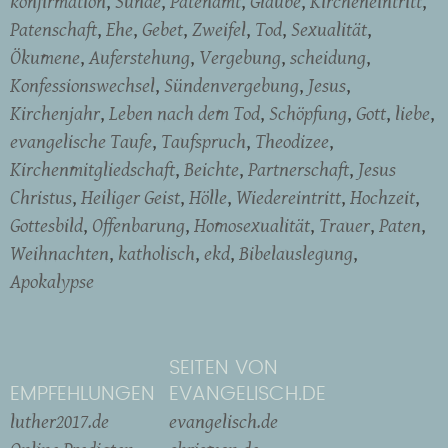
konfirmation
Sünde
Patenamt
Glaube
Kircheneintritt
Patenschaft
Ehe
Gebet
Zweifel
Tod
Sexualität
Ökumene
Auferstehung
Vergebung
scheidung
Konfessionswechsel
Sündenvergebung
Jesus
Kirchenjahr
Leben nach dem Tod
Schöpfung
Gott
liebe
evangelische Taufe
Taufspruch
Theodizee
Kirchenmitgliedschaft
Beichte
Partnerschaft
Jesus
Christus
Heiliger Geist
Hölle
Wiedereintritt
Hochzeit
Gottesbild
Offenbarung
Homosexualität
Trauer
Paten
Weihnachten
katholisch
ekd
Bibelauslegung
Apokalypse
SEITEN VON
EMPFEHLUNGEN
EVANGELISCH.DE
luther2017.de
evangelisch.de