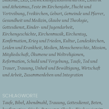
und Atheismus
Feste im Kirchenjahr
Flucht und
Vertreibung
Freikirchen
Geburt
Gemeinde und Pfarrer
Gesundheit und Medizin
Glaube und Theologie
Gottesdienst
Kinder- und Jugendarbeit
Kirchengeschichte
Kirchenmusik
Kirchentag
Konfirmation
Krieg und Frieden
Kultur
Landeskirchen
Leiden und Krankheit
Medien
Menschenrechte
Mission
Mitgliedschaft
Ökumene und Weltreligionen
Reformation
Schuld und Vergebung
Taufe
Tod und
Trauer
Trauung
Unheil und Bewältigung
Wirtschaft
und Arbeit
Zusammenleben und Integration
SCHLAGWORTE
Taufe
Bibel
Abendmahl
Trauung
Gottesdienst
Beten