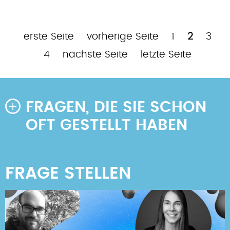
Erste
Vorherige
Page
Aktuelle
Pag
P
erste Seite
vorherige Seite
1
2
3
Seitennummerierung
Seite
Seite
Seite
Nächste
Letzte
4
nächste Seite
letzte Seite
Seite
Seite
FRAGEN, DIE SIE SCHON
OFT GESTELLT HABEN