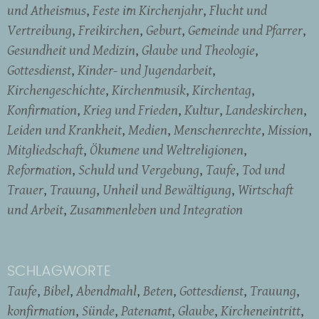
und Atheismus
Feste im Kirchenjahr
Flucht und
Vertreibung
Freikirchen
Geburt
Gemeinde und Pfarrer
Gesundheit und Medizin
Glaube und Theologie
Gottesdienst
Kinder- und Jugendarbeit
Kirchengeschichte
Kirchenmusik
Kirchentag
Konfirmation
Krieg und Frieden
Kultur
Landeskirchen
Leiden und Krankheit
Medien
Menschenrechte
Mission
Mitgliedschaft
Ökumene und Weltreligionen
Reformation
Schuld und Vergebung
Taufe
Tod und
Trauer
Trauung
Unheil und Bewältigung
Wirtschaft
und Arbeit
Zusammenleben und Integration
SCHLAGWORTE
Taufe
Bibel
Abendmahl
Beten
Gottesdienst
Trauung
konfirmation
Sünde
Patenamt
Glaube
Kircheneintritt