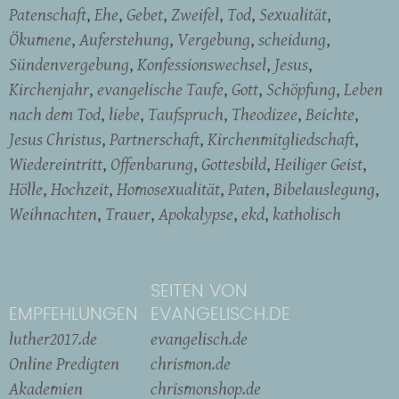
Patenschaft
Ehe
Gebet
Zweifel
Tod
Sexualität
Ökumene
Auferstehung
Vergebung
scheidung
Sündenvergebung
Konfessionswechsel
Jesus
Kirchenjahr
evangelische Taufe
Gott
Schöpfung
Leben
nach dem Tod
liebe
Taufspruch
Theodizee
Beichte
Jesus Christus
Partnerschaft
Kirchenmitgliedschaft
Wiedereintritt
Offenbarung
Gottesbild
Heiliger Geist
Hölle
Hochzeit
Homosexualität
Paten
Bibelauslegung
Weihnachten
Trauer
Apokalypse
ekd
katholisch
SEITEN VON
EMPFEHLUNGEN
EVANGELISCH.DE
luther2017.de
evangelisch.de
Online Predigten
chrismon.de
Akademien
chrismonshop.de