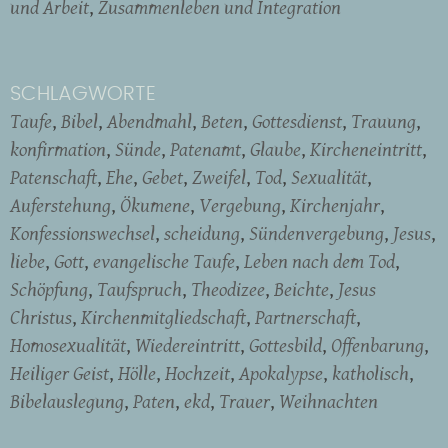
und Arbeit
Zusammenleben und Integration
SCHLAGWORTE
Taufe
Bibel
Abendmahl
Beten
Gottesdienst
Trauung
konfirmation
Sünde
Patenamt
Glaube
Kircheneintritt
Patenschaft
Ehe
Gebet
Zweifel
Tod
Sexualität
Auferstehung
Ökumene
Vergebung
Kirchenjahr
Konfessionswechsel
scheidung
Sündenvergebung
Jesus
liebe
Gott
evangelische Taufe
Leben nach dem Tod
Schöpfung
Taufspruch
Theodizee
Beichte
Jesus
Christus
Kirchenmitgliedschaft
Partnerschaft
Homosexualität
Wiedereintritt
Gottesbild
Offenbarung
Heiliger Geist
Hölle
Hochzeit
Apokalypse
katholisch
Bibelauslegung
Paten
ekd
Trauer
Weihnachten