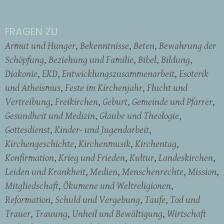
FRAGEN ZU
Armut und Hunger
Bekenntnisse
Beten
Bewahrung der
Schöpfung
Beziehung und Familie
Bibel
Bildung
Diakonie
EKD
Entwicklungszusammenarbeit
Esoterik
und Atheismus
Feste im Kirchenjahr
Flucht und
Vertreibung
Freikirchen
Geburt
Gemeinde und Pfarrer
Gesundheit und Medizin
Glaube und Theologie
Gottesdienst
Kinder- und Jugendarbeit
Kirchengeschichte
Kirchenmusik
Kirchentag
Konfirmation
Krieg und Frieden
Kultur
Landeskirchen
Leiden und Krankheit
Medien
Menschenrechte
Mission
Mitgliedschaft
Ökumene und Weltreligionen
Reformation
Schuld und Vergebung
Taufe
Tod und
Trauer
Trauung
Unheil und Bewältigung
Wirtschaft