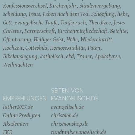
Konfessionswechsel
Kirchenjahr
Sündenvergebung
scheidung
Jesus
Leben nach dem Tod
Schöpfung
liebe
Gott
evangelische Taufe
Taufspruch
Theodizee
Jesus
Christus
Partnerschaft
Kirchenmitgliedschaft
Beichte
Offenbarung
Heiliger Geist
Hölle
Wiedereintritt
Hochzeit
Gottesbild
Homosexualität
Paten
Bibelauslegung
katholisch
ekd
Trauer
Apokalypse
Weihnachten
SEITEN VON
EMPFEHLUNGEN
EVANGELISCH.DE
luther2017.de
evangelisch.de
Online Predigten
chrismon.de
Akademien
chrismonshop.de
EKD
rundfunk.evangelisch.de