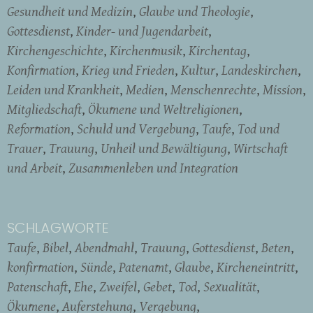
Gesundheit und Medizin
Glaube und Theologie
Gottesdienst
Kinder- und Jugendarbeit
Kirchengeschichte
Kirchenmusik
Kirchentag
Konfirmation
Krieg und Frieden
Kultur
Landeskirchen
Leiden und Krankheit
Medien
Menschenrechte
Mission
Mitgliedschaft
Ökumene und Weltreligionen
Reformation
Schuld und Vergebung
Taufe
Tod und
Trauer
Trauung
Unheil und Bewältigung
Wirtschaft
und Arbeit
Zusammenleben und Integration
SCHLAGWORTE
Taufe
Bibel
Abendmahl
Trauung
Gottesdienst
Beten
konfirmation
Sünde
Patenamt
Glaube
Kircheneintritt
Patenschaft
Ehe
Zweifel
Gebet
Tod
Sexualität
Ökumene
Auferstehung
Vergebung