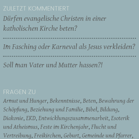
ZULETZT KOMMENTIERT
Dürfen evangelische Christen in einer
katholischen Kirche beten?
Im Fasching oder Karneval als Jesus verkleiden?
Soll man Vater und Mutter hassen?!
FRAGEN ZU
Armut und Hunger
Bekenntnisse
Beten
Bewahrung der
Schöpfung
Beziehung und Familie
Bibel
Bildung
Diakonie
EKD
Entwicklungszusammenarbeit
Esoterik
und Atheismus
Feste im Kirchenjahr
Flucht und
Vertreibung
Freikirchen
Geburt
Gemeinde und Pfarrer