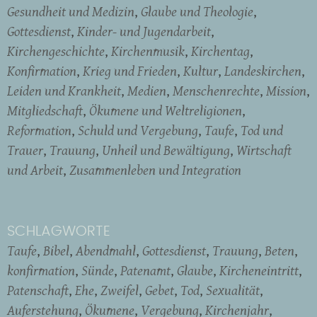
Gesundheit und Medizin
Glaube und Theologie
Gottesdienst
Kinder- und Jugendarbeit
Kirchengeschichte
Kirchenmusik
Kirchentag
Konfirmation
Krieg und Frieden
Kultur
Landeskirchen
Leiden und Krankheit
Medien
Menschenrechte
Mission
Mitgliedschaft
Ökumene und Weltreligionen
Reformation
Schuld und Vergebung
Taufe
Tod und
Trauer
Trauung
Unheil und Bewältigung
Wirtschaft
und Arbeit
Zusammenleben und Integration
SCHLAGWORTE
Taufe
Bibel
Abendmahl
Gottesdienst
Trauung
Beten
konfirmation
Sünde
Patenamt
Glaube
Kircheneintritt
Patenschaft
Ehe
Zweifel
Gebet
Tod
Sexualität
Auferstehung
Ökumene
Vergebung
Kirchenjahr