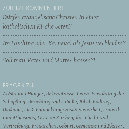
ZULETZT KOMMENTIERT
Dürfen evangelische Christen in einer
katholischen Kirche beten?
Im Fasching oder Karneval als Jesus verkleiden?
Soll man Vater und Mutter hassen?!
FRAGEN ZU
Armut und Hunger
Bekenntnisse
Beten
Bewahrung der
Schöpfung
Beziehung und Familie
Bibel
Bildung
Diakonie
EKD
Entwicklungszusammenarbeit
Esoterik
und Atheismus
Feste im Kirchenjahr
Flucht und
Vertreibung
Freikirchen
Geburt
Gemeinde und Pfarrer