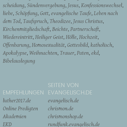
scheidung
Sündenvergebung
Jesus
Konfessionswechsel
liebe
Schöpfung
Gott
evangelische Taufe
Leben nach
dem Tod
Taufspruch
Theodizee
Jesus Christus
Kirchenmitgliedschaft
Beichte
Partnerschaft
Wiedereintritt
Heiliger Geist
Hölle
Hochzeit
Offenbarung
Homosexualität
Gottesbild
katholisch
Apokalypse
Weihnachten
Trauer
Paten
ekd
Bibelauslegung
SEITEN VON
EMPFEHLUNGEN
EVANGELISCH.DE
luther2017.de
evangelisch.de
Online Predigten
chrismon.de
Akademien
chrismonshop.de
EKD
rundfunk.evangelisch.de