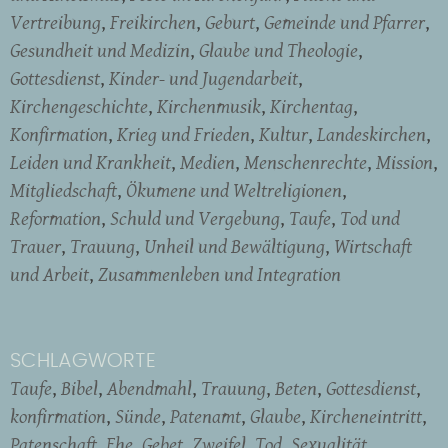
Vertreibung
Freikirchen
Geburt
Gemeinde und Pfarrer
Gesundheit und Medizin
Glaube und Theologie
Gottesdienst
Kinder- und Jugendarbeit
Kirchengeschichte
Kirchenmusik
Kirchentag
Konfirmation
Krieg und Frieden
Kultur
Landeskirchen
Leiden und Krankheit
Medien
Menschenrechte
Mission
Mitgliedschaft
Ökumene und Weltreligionen
Reformation
Schuld und Vergebung
Taufe
Tod und
Trauer
Trauung
Unheil und Bewältigung
Wirtschaft
und Arbeit
Zusammenleben und Integration
SCHLAGWORTE
Taufe
Bibel
Abendmahl
Trauung
Beten
Gottesdienst
konfirmation
Sünde
Patenamt
Glaube
Kircheneintritt
Patenschaft
Ehe
Gebet
Zweifel
Tod
Sexualität