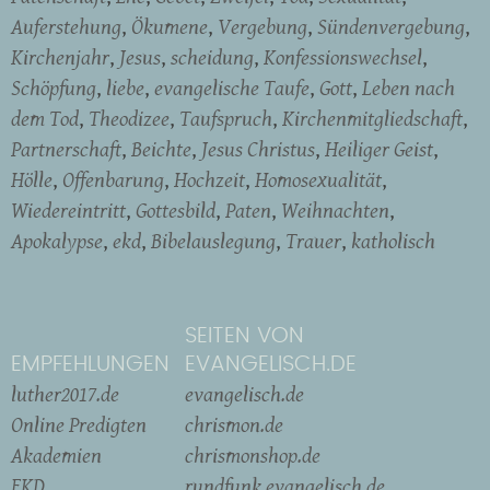
Auferstehung
Ökumene
Vergebung
Sündenvergebung
Kirchenjahr
Jesus
scheidung
Konfessionswechsel
Schöpfung
liebe
evangelische Taufe
Gott
Leben nach
dem Tod
Theodizee
Taufspruch
Kirchenmitgliedschaft
Partnerschaft
Beichte
Jesus Christus
Heiliger Geist
Hölle
Offenbarung
Hochzeit
Homosexualität
Wiedereintritt
Gottesbild
Paten
Weihnachten
Apokalypse
ekd
Bibelauslegung
Trauer
katholisch
SEITEN VON
EMPFEHLUNGEN
EVANGELISCH.DE
luther2017.de
evangelisch.de
Online Predigten
chrismon.de
Akademien
chrismonshop.de
EKD
rundfunk.evangelisch.de