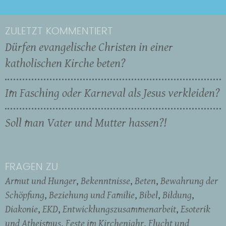
ZULETZT KOMMENTIERT
Dürfen evangelische Christen in einer
katholischen Kirche beten?
Im Fasching oder Karneval als Jesus verkleiden?
Soll man Vater und Mutter hassen?!
FRAGEN ZU
Armut und Hunger
Bekenntnisse
Beten
Bewahrung der
Schöpfung
Beziehung und Familie
Bibel
Bildung
Diakonie
EKD
Entwicklungszusammenarbeit
Esoterik
und Atheismus
Feste im Kirchenjahr
Flucht und