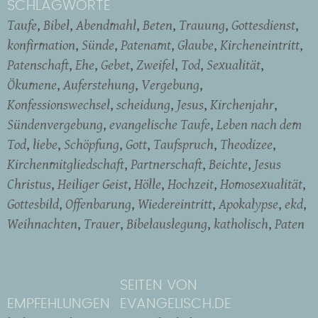
SCHLAGWORTE
Taufe
Bibel
Abendmahl
Beten
Trauung
Gottesdienst
konfirmation
Sünde
Patenamt
Glaube
Kircheneintritt
Patenschaft
Ehe
Gebet
Zweifel
Tod
Sexualität
Ökumene
Auferstehung
Vergebung
Konfessionswechsel
scheidung
Jesus
Kirchenjahr
Sündenvergebung
evangelische Taufe
Leben nach dem
Tod
liebe
Schöpfung
Gott
Taufspruch
Theodizee
Kirchenmitgliedschaft
Partnerschaft
Beichte
Jesus
Christus
Heiliger Geist
Hölle
Hochzeit
Homosexualität
Gottesbild
Offenbarung
Wiedereintritt
Apokalypse
ekd
Weihnachten
Trauer
Bibelauslegung
katholisch
Paten
SEITEN VON
EMPFEHLUNGEN
EVANGELISCH.DE