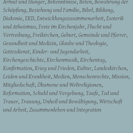
Armut und Hunger
Bekenntnisse
Beten
Bewahrung der
Schöpfung
Beziehung und Familie
Bibel
Bildung
Diakonie
EKD
Entwicklungszusammenarbeit
Esoterik
und Atheismus
Feste im Kirchenjahr
Flucht und
Vertreibung
Freikirchen
Geburt
Gemeinde und Pfarrer
Gesundheit und Medizin
Glaube und Theologie
Gottesdienst
Kinder- und Jugendarbeit
Kirchengeschichte
Kirchenmusik
Kirchentag
Konfirmation
Krieg und Frieden
Kultur
Landeskirchen
Leiden und Krankheit
Medien
Menschenrechte
Mission
Mitgliedschaft
Ökumene und Weltreligionen
Reformation
Schuld und Vergebung
Taufe
Tod und
Trauer
Trauung
Unheil und Bewältigung
Wirtschaft
und Arbeit
Zusammenleben und Integration