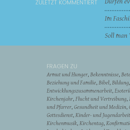
Dürfen ev
ZULETZT KOMMENTIERT
Im Faschi
Soll man 
FRAGEN ZU
Armut und Hunger
Bekenntnisse
Bet
Beziehung und Familie
Bibel
Bildung
Entwicklungszusammenarbeit
Esoter
Kirchenjahr
Flucht und Vertreibung
und Pfarrer
Gesundheit und Medizin
Gottesdienst
Kinder- und Jugendarbei
Kirchenmusik
Kirchentag
Konfirmati