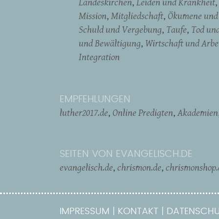
Landeskirchen
Leiden und Krankheit
Mission
Mitgliedschaft
Ökumene und 
Schuld und Vergebung
Taufe
Tod un
und Bewältigung
Wirtschaft und Arbe
Integration
EMPFEHLUNGEN
luther2017.de
Online Predigten
Akademien
SEITEN VON EVANGELISCH.DE
evangelisch.de
chrismon.de
chrismonshop.
IMPRESSUM
KONTAKT
DATENSCHU