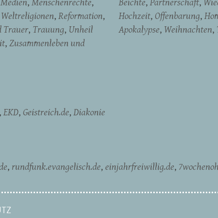
Medien
Menschenrechte
Beichte
Partnerschaft
Wied
Weltreligionen
Reformation
Hochzeit
Offenbarung
Hom
d Trauer
Trauung
Unheil
Apokalypse
Weihnachten
it
Zusammenleben und
EKD
Geistreich.de
Diakonie
de
rundfunk.evangelisch.de
einjahrfreiwillig.de
7wochenoh
TZ