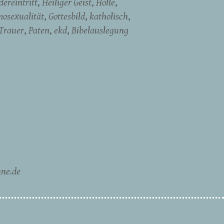
ereintritt
Heiliger Geist
Hölle
osexualität
Gottesbild
katholisch
Trauer
Paten
ekd
Bibelauslegung
ne.de