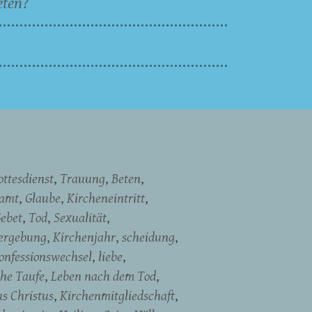
eten?
ottesdienst
Trauung
Beten
namt
Glaube
Kircheneintritt
ebet
Tod
Sexualität
ergebung
Kirchenjahr
scheidung
onfessionswechsel
liebe
che Taufe
Leben nach dem Tod
us Christus
Kirchenmitgliedschaft