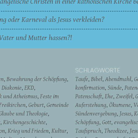
angelische Christen in einer katholischen Kirche b
ng oder Karneval als Jesus verkleiden?
Vater und Mutter hassen?!
SCHLAGWORTE
en
Bewahrung der Schöpfung
Taufe
Bibel
Abendmahl
G
Diakonie
EKD
konfirmation
Sünde
Pate
ik und Atheismus
Feste im
Patenschaft
Ehe
Zweifel
G
Freikirchen
Geburt
Gemeinde
Auferstehung
Ökumene
V
Glaube und Theologie
Sündenvergebung
Jesus
K
t
Kirchengeschichte
Schöpfung
Gott
evangelis
on
Krieg und Frieden
Kultur
Taufspruch
Theodizee
Jes