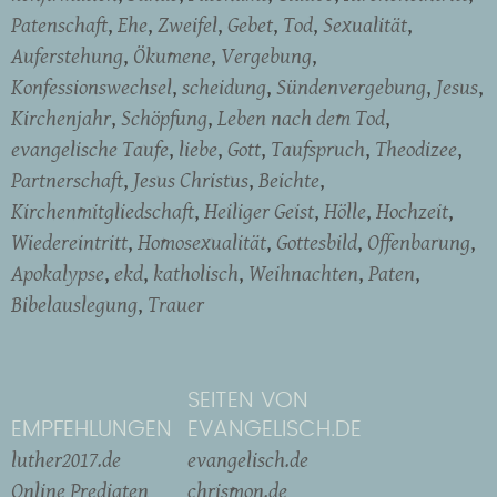
Patenschaft
Ehe
Zweifel
Gebet
Tod
Sexualität
Auferstehung
Ökumene
Vergebung
Konfessionswechsel
scheidung
Sündenvergebung
Jesus
Kirchenjahr
Schöpfung
Leben nach dem Tod
evangelische Taufe
liebe
Gott
Taufspruch
Theodizee
Partnerschaft
Jesus Christus
Beichte
Kirchenmitgliedschaft
Heiliger Geist
Hölle
Hochzeit
Wiedereintritt
Homosexualität
Gottesbild
Offenbarung
Apokalypse
ekd
katholisch
Weihnachten
Paten
Bibelauslegung
Trauer
SEITEN VON
EMPFEHLUNGEN
EVANGELISCH.DE
luther2017.de
evangelisch.de
Online Predigten
chrismon.de