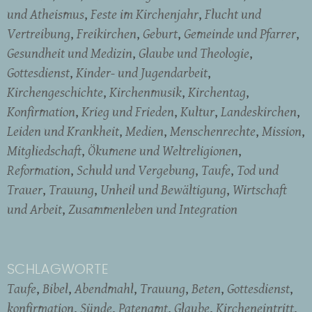
und Atheismus
Feste im Kirchenjahr
Flucht und
Vertreibung
Freikirchen
Geburt
Gemeinde und Pfarrer
Gesundheit und Medizin
Glaube und Theologie
Gottesdienst
Kinder- und Jugendarbeit
Kirchengeschichte
Kirchenmusik
Kirchentag
Konfirmation
Krieg und Frieden
Kultur
Landeskirchen
Leiden und Krankheit
Medien
Menschenrechte
Mission
Mitgliedschaft
Ökumene und Weltreligionen
Reformation
Schuld und Vergebung
Taufe
Tod und
Trauer
Trauung
Unheil und Bewältigung
Wirtschaft
und Arbeit
Zusammenleben und Integration
SCHLAGWORTE
Taufe
Bibel
Abendmahl
Trauung
Beten
Gottesdienst
konfirmation
Sünde
Patenamt
Glaube
Kircheneintritt