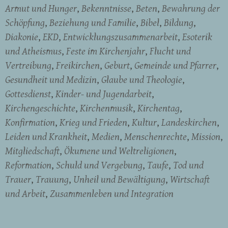
Armut und Hunger
Bekenntnisse
Beten
Bewahrung der
Schöpfung
Beziehung und Familie
Bibel
Bildung
Diakonie
EKD
Entwicklungszusammenarbeit
Esoterik
und Atheismus
Feste im Kirchenjahr
Flucht und
Vertreibung
Freikirchen
Geburt
Gemeinde und Pfarrer
Gesundheit und Medizin
Glaube und Theologie
Gottesdienst
Kinder- und Jugendarbeit
Kirchengeschichte
Kirchenmusik
Kirchentag
Konfirmation
Krieg und Frieden
Kultur
Landeskirchen
Leiden und Krankheit
Medien
Menschenrechte
Mission
Mitgliedschaft
Ökumene und Weltreligionen
Reformation
Schuld und Vergebung
Taufe
Tod und
Trauer
Trauung
Unheil und Bewältigung
Wirtschaft
und Arbeit
Zusammenleben und Integration