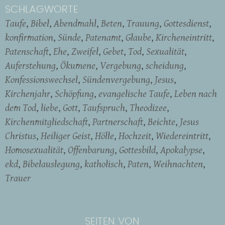
SCHLAGWORTE
Taufe
Bibel
Abendmahl
Beten
Trauung
Gottesdienst
konfirmation
Sünde
Patenamt
Glaube
Kircheneintritt
Patenschaft
Ehe
Zweifel
Gebet
Tod
Sexualität
Auferstehung
Ökumene
Vergebung
scheidung
Konfessionswechsel
Sündenvergebung
Jesus
Kirchenjahr
Schöpfung
evangelische Taufe
Leben nach
dem Tod
liebe
Gott
Taufspruch
Theodizee
Kirchenmitgliedschaft
Partnerschaft
Beichte
Jesus
Christus
Heiliger Geist
Hölle
Hochzeit
Wiedereintritt
Homosexualität
Offenbarung
Gottesbild
Apokalypse
ekd
Bibelauslegung
katholisch
Paten
Weihnachten
Trauer
SEITEN VON