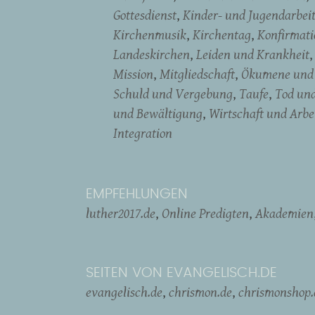
Gottesdienst
Kinder- und Jugendarbei
Kirchenmusik
Kirchentag
Konfirmati
Landeskirchen
Leiden und Krankheit
Mission
Mitgliedschaft
Ökumene und 
Schuld und Vergebung
Taufe
Tod un
und Bewältigung
Wirtschaft und Arbe
Integration
EMPFEHLUNGEN
luther2017.de
Online Predigten
Akademien
SEITEN VON EVANGELISCH.DE
evangelisch.de
chrismon.de
chrismonshop.