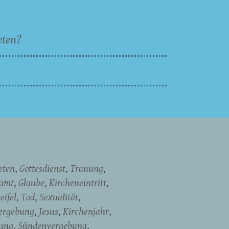
eten?
eten
Gottesdienst
Trauung
namt
Glaube
Kircheneintritt
eifel
Tod
Sexualität
ergebung
Jesus
Kirchenjahr
dung
Sündenvergebung