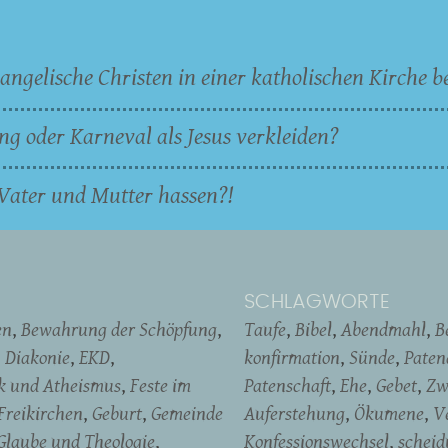
angelische Christen in einer katholischen Kirche b
ng oder Karneval als Jesus verkleiden?
Vater und Mutter hassen?!
SCHLAGWORTE
en
Bewahrung der Schöpfung
Taufe
Bibel
Abendmahl
B
Diakonie
EKD
konfirmation
Sünde
Pate
ik und Atheismus
Feste im
Patenschaft
Ehe
Gebet
Zw
Freikirchen
Geburt
Gemeinde
Auferstehung
Ökumene
V
Glaube und Theologie
Konfessionswechsel
schei