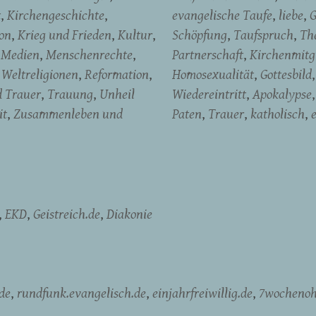
t
Kirchengeschichte
evangelische Taufe
liebe
G
on
Krieg und Frieden
Kultur
Schöpfung
Taufspruch
Th
Medien
Menschenrechte
Partnerschaft
Kirchenmitg
Weltreligionen
Reformation
Homosexualität
Gottesbild
d Trauer
Trauung
Unheil
Wiedereintritt
Apokalypse
it
Zusammenleben und
Paten
Trauer
katholisch
EKD
Geistreich.de
Diakonie
de
rundfunk.evangelisch.de
einjahrfreiwillig.de
7wochenoh