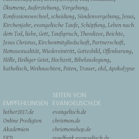
Ökumene
Auferstehung
Vergebung
Konfessionswechsel
scheidung
Sündenvergebung
Jesus
Kirchenjahr
evangelische Taufe
Schöpfung
Leben nach
dem Tod
liebe
Gott
Taufspruch
Theodizee
Beichte
Jesus Christus
Kirchenmitgliedschaft
Partnerschaft
Homosexualität
Wiedereintritt
Gottesbild
Offenbarung
Hölle
Heiliger Geist
Hochzeit
Bibelauslegung
katholisch
Weihnachten
Paten
Trauer
ekd
Apokalypse
SEITEN VON
EMPFEHLUNGEN
EVANGELISCH.DE
luther2017.de
evangelisch.de
Online Predigten
chrismon.de
Akademien
chrismonshop.de
EKD
rundfunk.evangelisch.de