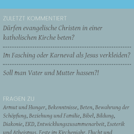
ZULETZT KOMMENTIERT
Dürfen evangelische Christen in einer
katholischen Kirche beten?
Im Fasching oder Karneval als Jesus verkleiden?
Soll man Vater und Mutter hassen?!
FRAGEN ZU
Armut und Hunger
Bekenntnisse
Beten
Bewahrung der
Schöpfung
Beziehung und Familie
Bibel
Bildung
Diakonie
EKD
Entwicklungszusammenarbeit
Esoterik
und Atheismus
Feste im Kirchenjahr
Flucht und