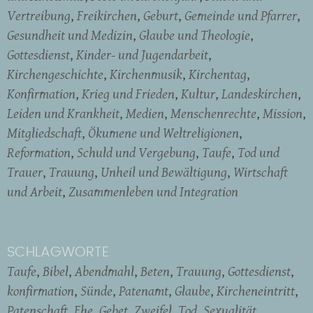
Vertreibung
Freikirchen
Geburt
Gemeinde und Pfarrer
Gesundheit und Medizin
Glaube und Theologie
Gottesdienst
Kinder- und Jugendarbeit
Kirchengeschichte
Kirchenmusik
Kirchentag
Konfirmation
Krieg und Frieden
Kultur
Landeskirchen
Leiden und Krankheit
Medien
Menschenrechte
Mission
Mitgliedschaft
Ökumene und Weltreligionen
Reformation
Schuld und Vergebung
Taufe
Tod und
Trauer
Trauung
Unheil und Bewältigung
Wirtschaft
und Arbeit
Zusammenleben und Integration
SCHLAGWORTE
Taufe
Bibel
Abendmahl
Beten
Trauung
Gottesdienst
konfirmation
Sünde
Patenamt
Glaube
Kircheneintritt
Patenschaft
Ehe
Gebet
Zweifel
Tod
Sexualität