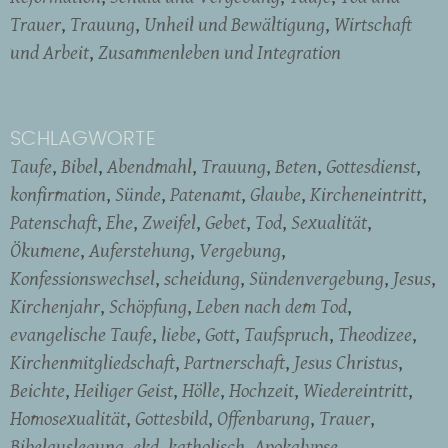
Trauer
Trauung
Unheil und Bewältigung
Wirtschaft
und Arbeit
Zusammenleben und Integration
SCHLAGWORTE
Taufe
Bibel
Abendmahl
Trauung
Beten
Gottesdienst
konfirmation
Sünde
Patenamt
Glaube
Kircheneintritt
Patenschaft
Ehe
Zweifel
Gebet
Tod
Sexualität
Ökumene
Auferstehung
Vergebung
Konfessionswechsel
scheidung
Sündenvergebung
Jesus
Kirchenjahr
Schöpfung
Leben nach dem Tod
evangelische Taufe
liebe
Gott
Taufspruch
Theodizee
Kirchenmitgliedschaft
Partnerschaft
Jesus Christus
Beichte
Heiliger Geist
Hölle
Hochzeit
Wiedereintritt
Homosexualität
Gottesbild
Offenbarung
Trauer
Bibelauslegung
ekd
katholisch
Apokalypse