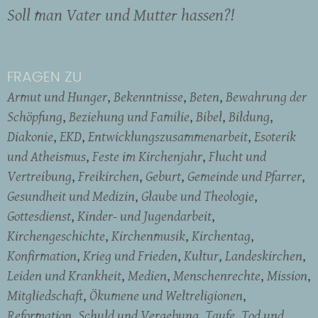
Soll man Vater und Mutter hassen?!
FRAGEN ZU
Armut und Hunger
Bekenntnisse
Beten
Bewahrung der
Schöpfung
Beziehung und Familie
Bibel
Bildung
Diakonie
EKD
Entwicklungszusammenarbeit
Esoterik
und Atheismus
Feste im Kirchenjahr
Flucht und
Vertreibung
Freikirchen
Geburt
Gemeinde und Pfarrer
Gesundheit und Medizin
Glaube und Theologie
Gottesdienst
Kinder- und Jugendarbeit
Kirchengeschichte
Kirchenmusik
Kirchentag
Konfirmation
Krieg und Frieden
Kultur
Landeskirchen
Leiden und Krankheit
Medien
Menschenrechte
Mission
Mitgliedschaft
Ökumene und Weltreligionen
Reformation
Schuld und Vergebung
Taufe
Tod und