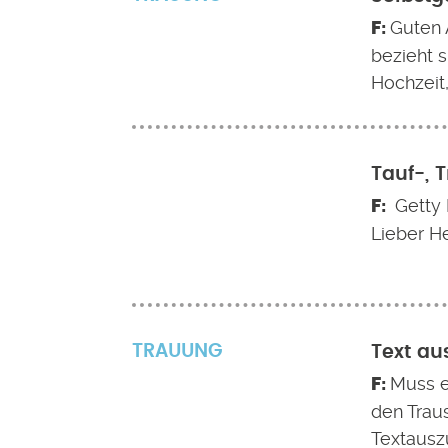
Guten 
bezieht 
Hochzeit
Tauf-, 
Getty 
Lieber H
TRAUUNG
Text au
Muss e
den Trau
Textausz