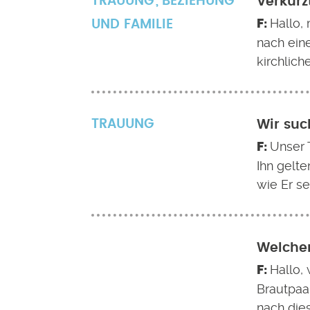
TRAUUNG
BEZIEHUNG
Verkürz
Hallo,
UND FAMILIE
nach ein
kirchlich
TRAUUNG
Wir suc
Unser 
Ihn gelte
wie Er se
Welcher
Hallo, 
Brautpaa
nach die