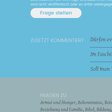
wird nicht veröffentlicht oder an dritte weitergeg
Dürfen ev
ZULETZT KOMMENTIERT
Im Faschi
Soll man 
FRAGEN ZU
Armut und Hunger
Bekenntnisse
Bet
Beziehung und Familie
Bibel
Bildung