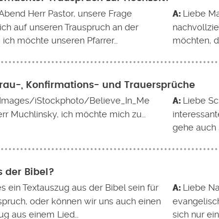
Abend Herr Pastor, unsere Frage
Liebe Ma
sich auf unseren Trauspruch an der
nachvollzi
, ich möchte unseren Pfarrer…
möchten, de
Trau-, Konfirmations- und Trauersprüche
Images/iStockphoto/Believe_In_Me
Liebe Sch
err Muchlinsky, ich möchte mich zu…
interessante
gehe auch 
s der Bibel?
s ein Textauszug aus der Bibel sein für
Liebe Na
spruch, oder können wir uns auch einen
evangelisc
ug aus einem Lied…
sich nur ei