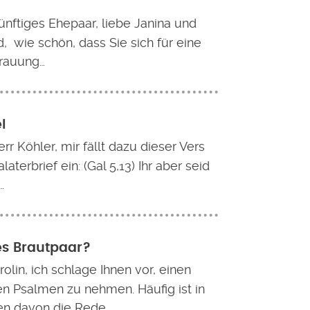
ünftiges Ehepaar, liebe Janina und
d, wie schön, dass Sie sich für eine
Trauung…
l
rr Köhler, mir fällt dazu dieser Vers
aterbrief ein: (Gal 5,13) Ihr aber seid
…
es Brautpaar?
olin, ich schlage Ihnen vor, einen
en Psalmen zu nehmen. Häufig ist in
n davon die Rede,…