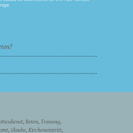
Frage.
eten?
ottesdienst
Beten
Trauung
namt
Glaube
Kircheneintritt