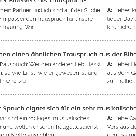
ter Bibelvers als Trauspruch?
 mein Partner und ich sind auf der Suche
Liebes k
em passenden Trauspruch für unsere
lieber Davi
e Trauung. Wir…
kirchliche 
hen einen ähnlichen Trauspruch aus der Bibe
Trauspruch: Wer den anderen liebt, lässt
Lieber He
n, so wie Er ist, wie er gewesen ist und
aus dem Gal
in wird. Zu…
zur Freiheit
 Spruch eignet sich für ein sehr musikalisch
wir sind ein rockiges, musikalisches
Liebe Car
r und wollen unseren Traugottesdienst
Vers aus d
sem Motto ausrichten…
den Psalme