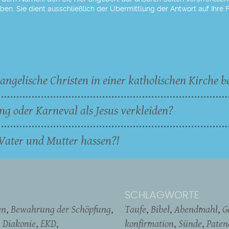
eben. Sie dient ausschließlich der Übermittlung der Antwort auf Ihre 
angelische Christen in einer katholischen Kirche b
ng oder Karneval als Jesus verkleiden?
Vater und Mutter hassen?!
SCHLAGWORTE
en
Bewahrung der Schöpfung
Taufe
Bibel
Abendmahl
G
Diakonie
EKD
konfirmation
Sünde
Pate