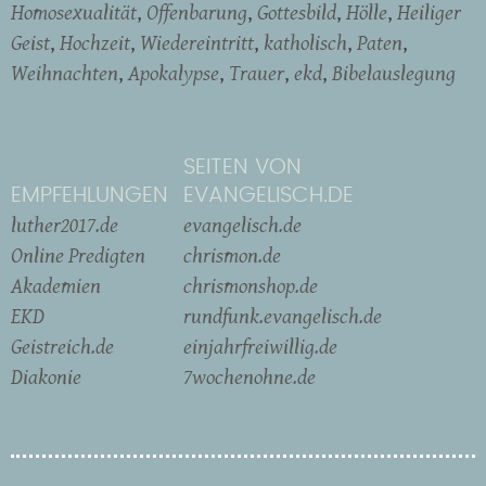
Homosexualität
Offenbarung
Gottesbild
Hölle
Heiliger
Geist
Hochzeit
Wiedereintritt
katholisch
Paten
Weihnachten
Apokalypse
Trauer
ekd
Bibelauslegung
SEITEN VON
EMPFEHLUNGEN
EVANGELISCH.DE
luther2017.de
evangelisch.de
Online Predigten
chrismon.de
Akademien
chrismonshop.de
EKD
rundfunk.evangelisch.de
Geistreich.de
einjahrfreiwillig.de
Diakonie
7wochenohne.de