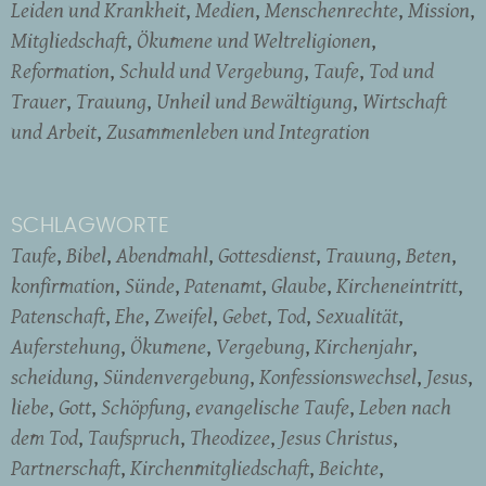
Leiden und Krankheit
Medien
Menschenrechte
Mission
Mitgliedschaft
Ökumene und Weltreligionen
Reformation
Schuld und Vergebung
Taufe
Tod und
Trauer
Trauung
Unheil und Bewältigung
Wirtschaft
und Arbeit
Zusammenleben und Integration
SCHLAGWORTE
Taufe
Bibel
Abendmahl
Gottesdienst
Trauung
Beten
konfirmation
Sünde
Patenamt
Glaube
Kircheneintritt
Patenschaft
Ehe
Zweifel
Gebet
Tod
Sexualität
Auferstehung
Ökumene
Vergebung
Kirchenjahr
scheidung
Sündenvergebung
Konfessionswechsel
Jesus
liebe
Gott
Schöpfung
evangelische Taufe
Leben nach
dem Tod
Taufspruch
Theodizee
Jesus Christus
Partnerschaft
Kirchenmitgliedschaft
Beichte