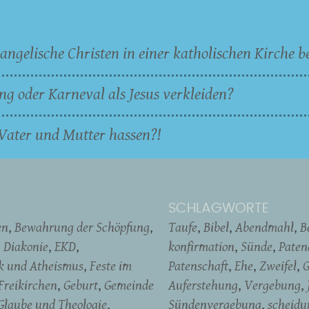
angelische Christen in einer katholischen Kirche b
ng oder Karneval als Jesus verkleiden?
Vater und Mutter hassen?!
SCHLAGWORTE
en
Bewahrung der Schöpfung
Taufe
Bibel
Abendmahl
B
Diakonie
EKD
konfirmation
Sünde
Pate
ik und Atheismus
Feste im
Patenschaft
Ehe
Zweifel
G
Freikirchen
Geburt
Gemeinde
Auferstehung
Vergebung
Glaube und Theologie
Sündenvergebung
scheidu