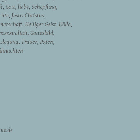
fe
Gott
liebe
Schöpfung
chte
Jesus Christus
tnerschaft
Heiliger Geist
Hölle
osexualität
Gottesbild
uslegung
Trauer
Paten
ihnachten
ne.de