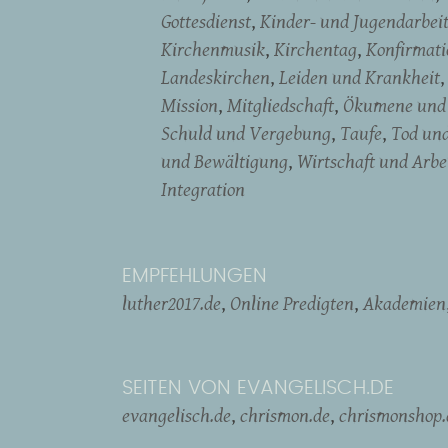
Gottesdienst
Kinder- und Jugendarbei
Kirchenmusik
Kirchentag
Konfirmati
Landeskirchen
Leiden und Krankheit
Mission
Mitgliedschaft
Ökumene und 
Schuld und Vergebung
Taufe
Tod un
und Bewältigung
Wirtschaft und Arbe
Integration
EMPFEHLUNGEN
luther2017.de
Online Predigten
Akademien
SEITEN VON EVANGELISCH.DE
evangelisch.de
chrismon.de
chrismonshop.