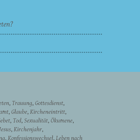
eten?
eten
Trauung
Gottesdienst
namt
Glaube
Kircheneintritt
ebet
Tod
Sexualität
Ökumene
Jesus
Kirchenjahr
ng
Konfessionswechsel
Leben nach