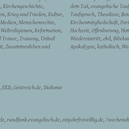
t
Kirchengeschichte
dem Tod
evangelische Tau
on
Krieg und Frieden
Kultur
Taufspruch
Theodizee
Bei
Medien
Menschenrechte
Kirchenmitgliedschaft
Par
Weltreligionen
Reformation
Hochzeit
Offenbarung
Hom
d Trauer
Trauung
Unheil
Wiedereintritt
ekd
Bibela
it
Zusammenleben und
Apokalypse
katholisch
We
EKD
Geistreich.de
Diakonie
de
rundfunk.evangelisch.de
einjahrfreiwillig.de
7wochenoh