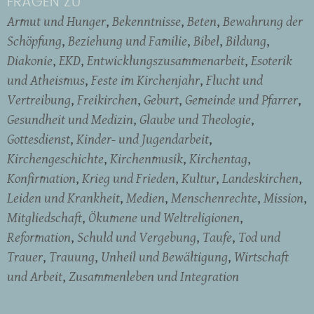
FRAGEN ZU
Armut und Hunger
Bekenntnisse
Beten
Bewahrung der
Schöpfung
Beziehung und Familie
Bibel
Bildung
Diakonie
EKD
Entwicklungszusammenarbeit
Esoterik
und Atheismus
Feste im Kirchenjahr
Flucht und
Vertreibung
Freikirchen
Geburt
Gemeinde und Pfarrer
Gesundheit und Medizin
Glaube und Theologie
Gottesdienst
Kinder- und Jugendarbeit
Kirchengeschichte
Kirchenmusik
Kirchentag
Konfirmation
Krieg und Frieden
Kultur
Landeskirchen
Leiden und Krankheit
Medien
Menschenrechte
Mission
Mitgliedschaft
Ökumene und Weltreligionen
Reformation
Schuld und Vergebung
Taufe
Tod und
Trauer
Trauung
Unheil und Bewältigung
Wirtschaft
und Arbeit
Zusammenleben und Integration