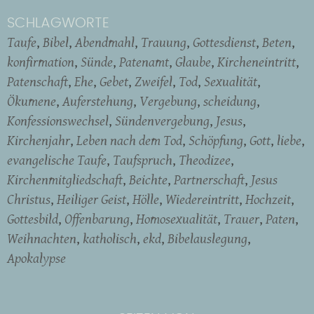
SCHLAGWORTE
Taufe
Bibel
Abendmahl
Trauung
Gottesdienst
Beten
konfirmation
Sünde
Patenamt
Glaube
Kircheneintritt
Patenschaft
Ehe
Gebet
Zweifel
Tod
Sexualität
Ökumene
Auferstehung
Vergebung
scheidung
Konfessionswechsel
Sündenvergebung
Jesus
Kirchenjahr
Leben nach dem Tod
Schöpfung
Gott
liebe
evangelische Taufe
Taufspruch
Theodizee
Kirchenmitgliedschaft
Beichte
Partnerschaft
Jesus
Christus
Heiliger Geist
Hölle
Wiedereintritt
Hochzeit
Gottesbild
Offenbarung
Homosexualität
Trauer
Paten
Weihnachten
katholisch
ekd
Bibelauslegung
Apokalypse