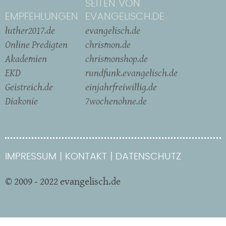
SEITEN VON
EMPFEHLUNGEN
EVANGELISCH.DE
luther2017.de
evangelisch.de
Online Predigten
chrismon.de
Akademien
chrismonshop.de
EKD
rundfunk.evangelisch.de
Geistreich.de
einjahrfreiwillig.de
Diakonie
7wochenohne.de
IMPRESSUM
KONTAKT
DATENSCHUTZ
© 2009 - 2022 evangelisch.de