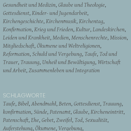
Gesundheit und Medizin
Glaube und Theologie
Gottesdienst
Kinder- und Jugendarbeit
Kirchengeschichte
Kirchenmusik
Kirchentag
Konfirmation
Krieg und Frieden
Kultur
Landeskirchen
Leiden und Krankheit
Medien
Menschenrechte
Mission
Mitgliedschaft
Ökumene und Weltreligionen
Reformation
Schuld und Vergebung
Taufe
Tod und
Trauer
Trauung
Unheil und Bewältigung
Wirtschaft
und Arbeit
Zusammenleben und Integration
SCHLAGWORTE
Taufe
Bibel
Abendmahl
Beten
Gottesdienst
Trauung
konfirmation
Sünde
Patenamt
Glaube
Kircheneintritt
Patenschaft
Ehe
Gebet
Zweifel
Tod
Sexualität
Auferstehung
Ökumene
Vergebung