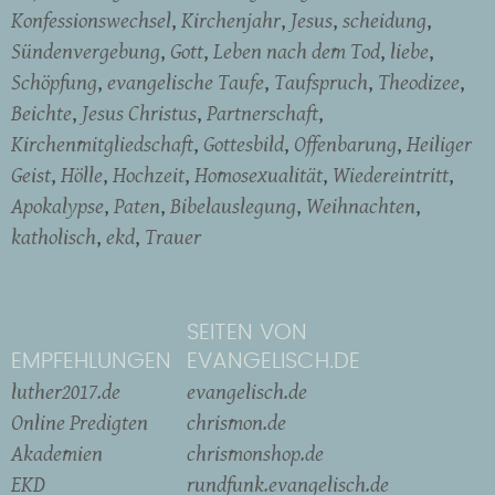
Konfessionswechsel
Kirchenjahr
Jesus
scheidung
Sündenvergebung
Gott
Leben nach dem Tod
liebe
Schöpfung
evangelische Taufe
Taufspruch
Theodizee
Beichte
Jesus Christus
Partnerschaft
Kirchenmitgliedschaft
Gottesbild
Offenbarung
Heiliger
Geist
Hölle
Hochzeit
Homosexualität
Wiedereintritt
Apokalypse
Paten
Bibelauslegung
Weihnachten
katholisch
ekd
Trauer
SEITEN VON
EMPFEHLUNGEN
EVANGELISCH.DE
luther2017.de
evangelisch.de
Online Predigten
chrismon.de
Akademien
chrismonshop.de
EKD
rundfunk.evangelisch.de