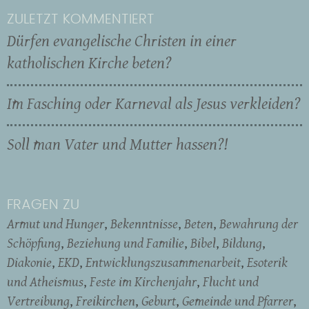
ZULETZT KOMMENTIERT
Dürfen evangelische Christen in einer
katholischen Kirche beten?
Im Fasching oder Karneval als Jesus verkleiden?
Soll man Vater und Mutter hassen?!
FRAGEN ZU
Armut und Hunger
Bekenntnisse
Beten
Bewahrung der
Schöpfung
Beziehung und Familie
Bibel
Bildung
Diakonie
EKD
Entwicklungszusammenarbeit
Esoterik
und Atheismus
Feste im Kirchenjahr
Flucht und
Vertreibung
Freikirchen
Geburt
Gemeinde und Pfarrer