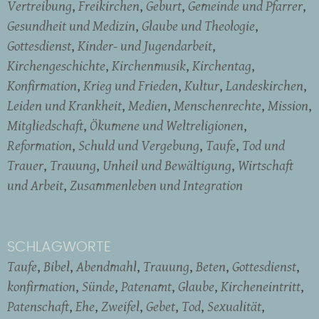
Vertreibung
Freikirchen
Geburt
Gemeinde und Pfarrer
Gesundheit und Medizin
Glaube und Theologie
Gottesdienst
Kinder- und Jugendarbeit
Kirchengeschichte
Kirchenmusik
Kirchentag
Konfirmation
Krieg und Frieden
Kultur
Landeskirchen
Leiden und Krankheit
Medien
Menschenrechte
Mission
Mitgliedschaft
Ökumene und Weltreligionen
Reformation
Schuld und Vergebung
Taufe
Tod und
Trauer
Trauung
Unheil und Bewältigung
Wirtschaft
und Arbeit
Zusammenleben und Integration
SCHLAGWORTE
Taufe
Bibel
Abendmahl
Trauung
Beten
Gottesdienst
konfirmation
Sünde
Patenamt
Glaube
Kircheneintritt
Patenschaft
Ehe
Zweifel
Gebet
Tod
Sexualität