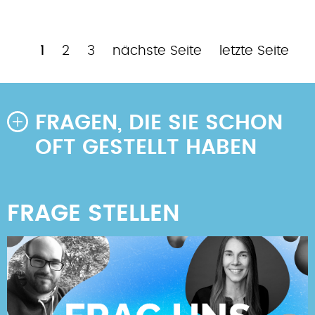
Aktuelle
Page
Page
Nächste
Letzte
1
2
3
nächste Seite
letzte Seite
Seitennummerierung
Seite
Seite
Seite
FRAGEN, DIE SIE SCHON
OFT GESTELLT HABEN