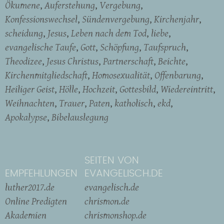
Ökumene
Auferstehung
Vergebung
Konfessionswechsel
Sündenvergebung
Kirchenjahr
scheidung
Jesus
Leben nach dem Tod
liebe
evangelische Taufe
Gott
Schöpfung
Taufspruch
Theodizee
Jesus Christus
Partnerschaft
Beichte
Kirchenmitgliedschaft
Homosexualität
Offenbarung
Heiliger Geist
Hölle
Hochzeit
Gottesbild
Wiedereintritt
Weihnachten
Trauer
Paten
katholisch
ekd
Apokalypse
Bibelauslegung
SEITEN VON
EMPFEHLUNGEN
EVANGELISCH.DE
luther2017.de
evangelisch.de
Online Predigten
chrismon.de
Akademien
chrismonshop.de