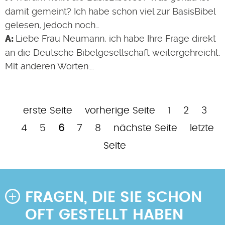
damit gemeint? Ich habe schon viel zur BasisBibel
gelesen, jedoch noch…
Liebe Frau Neumann, ich habe Ihre Frage direkt
an die Deutsche Bibelgesellschaft weitergehreicht.
Mit anderen Worten:…
Erste
Vorherige
Page
Page
Pag
P
erste Seite
vorherige Seite
1
2
3
Seitennummerierung
Seite
Seite
Page
Aktuelle
Page
Page
Nächste
Letzte
4
5
6
7
8
nächste Seite
letzte
Seite
Seite
Seite
Seite
FRAGEN, DIE SIE SCHON
OFT GESTELLT HABEN