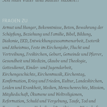
FRAGEN ZU
Armut und Hunger
Bekenntnisse
Beten
Bewahrung der
Schöpfung
Beziehung und Familie
Bibel
Bildung
Diakonie
EKD
Entwicklungszusammenarbeit
Esoterik
und Atheismus
Feste im Kirchenjahr
Flucht und
Vertreibung
Freikirchen
Geburt
Gemeinde und Pfarrer
Gesundheit und Medizin
Glaube und Theologie
Gottesdienst
Kinder- und Jugendarbeit
Kirchengeschichte
Kirchenmusik
Kirchentag
Konfirmation
Krieg und Frieden
Kultur
Landeskirchen
Leiden und Krankheit
Medien
Menschenrechte
Mission
Mitgliedschaft
Ökumene und Weltreligionen
Reformation
Schuld und Vergebung
Taufe
Tod und