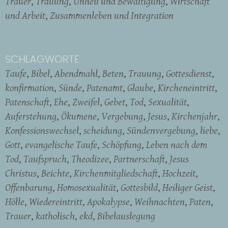
Trauer
Trauung
Unheil und Bewältigung
Wirtschaft
und Arbeit
Zusammenleben und Integration
SCHLAGWORTE
Taufe
Bibel
Abendmahl
Beten
Trauung
Gottesdienst
konfirmation
Sünde
Patenamt
Glaube
Kircheneintritt
Patenschaft
Ehe
Zweifel
Gebet
Tod
Sexualität
Auferstehung
Ökumene
Vergebung
Jesus
Kirchenjahr
Konfessionswechsel
scheidung
Sündenvergebung
liebe
Gott
evangelische Taufe
Schöpfung
Leben nach dem
Tod
Taufspruch
Theodizee
Partnerschaft
Jesus
Christus
Beichte
Kirchenmitgliedschaft
Hochzeit
Offenbarung
Homosexualität
Gottesbild
Heiliger Geist
Hölle
Wiedereintritt
Apokalypse
Weihnachten
Paten
Trauer
katholisch
ekd
Bibelauslegung