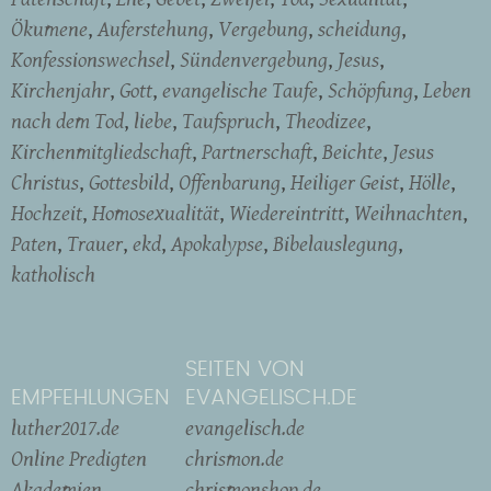
Ökumene
Auferstehung
Vergebung
scheidung
Konfessionswechsel
Sündenvergebung
Jesus
Kirchenjahr
Gott
evangelische Taufe
Schöpfung
Leben
nach dem Tod
liebe
Taufspruch
Theodizee
Kirchenmitgliedschaft
Partnerschaft
Beichte
Jesus
Christus
Gottesbild
Offenbarung
Heiliger Geist
Hölle
Hochzeit
Homosexualität
Wiedereintritt
Weihnachten
Paten
Trauer
ekd
Apokalypse
Bibelauslegung
katholisch
SEITEN VON
EMPFEHLUNGEN
EVANGELISCH.DE
luther2017.de
evangelisch.de
Online Predigten
chrismon.de
Akademien
chrismonshop.de