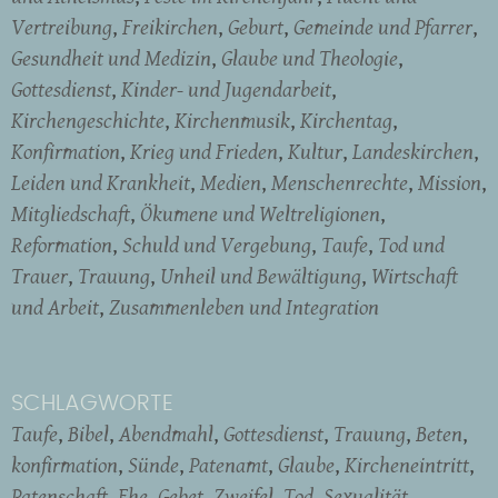
Vertreibung
Freikirchen
Geburt
Gemeinde und Pfarrer
Gesundheit und Medizin
Glaube und Theologie
Gottesdienst
Kinder- und Jugendarbeit
Kirchengeschichte
Kirchenmusik
Kirchentag
Konfirmation
Krieg und Frieden
Kultur
Landeskirchen
Leiden und Krankheit
Medien
Menschenrechte
Mission
Mitgliedschaft
Ökumene und Weltreligionen
Reformation
Schuld und Vergebung
Taufe
Tod und
Trauer
Trauung
Unheil und Bewältigung
Wirtschaft
und Arbeit
Zusammenleben und Integration
SCHLAGWORTE
Taufe
Bibel
Abendmahl
Gottesdienst
Trauung
Beten
konfirmation
Sünde
Patenamt
Glaube
Kircheneintritt
Patenschaft
Ehe
Gebet
Zweifel
Tod
Sexualität