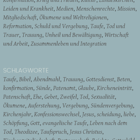
Leiden und Krankheit
Medien
Menschenrechte
Mission
Mitgliedschaft
Ökumene und Weltreligionen
Reformation
Schuld und Vergebung
Taufe
Tod und
Trauer
Trauung
Unheil und Bewältigung
Wirtschaft
und Arbeit
Zusammenleben und Integration
SCHLAGWORTE
Taufe
Bibel
Abendmahl
Trauung
Gottesdienst
Beten
konfirmation
Sünde
Patenamt
Glaube
Kircheneintritt
Patenschaft
Ehe
Gebet
Zweifel
Tod
Sexualität
Ökumene
Auferstehung
Vergebung
Sündenvergebung
Kirchenjahr
Konfessionswechsel
Jesus
scheidung
liebe
Schöpfung
Gott
evangelische Taufe
Leben nach dem
Tod
Theodizee
Taufspruch
Jesus Christus