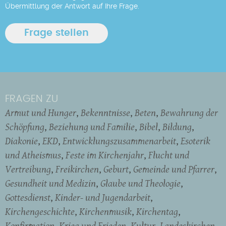
Übermittlung der Antwort auf Ihre Frage.
FRAGEN ZU
Armut und Hunger
Bekenntnisse
Beten
Bewahrung der
Schöpfung
Beziehung und Familie
Bibel
Bildung
Diakonie
EKD
Entwicklungszusammenarbeit
Esoterik
und Atheismus
Feste im Kirchenjahr
Flucht und
Vertreibung
Freikirchen
Geburt
Gemeinde und Pfarrer
Gesundheit und Medizin
Glaube und Theologie
Gottesdienst
Kinder- und Jugendarbeit
Kirchengeschichte
Kirchenmusik
Kirchentag
Konfirmation
Krieg und Frieden
Kultur
Landeskirchen