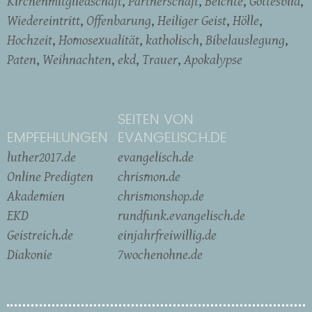
Kirchenmitgliedschaft
Partnerschaft
Beichte
Gottesbild
Wiedereintritt
Offenbarung
Heiliger Geist
Hölle
Hochzeit
Homosexualität
katholisch
Bibelauslegung
Paten
Weihnachten
ekd
Trauer
Apokalypse
SEITEN VON
EMPFEHLUNGEN
EVANGELISCH.DE
luther2017.de
evangelisch.de
Online Predigten
chrismon.de
Akademien
chrismonshop.de
EKD
rundfunk.evangelisch.de
Geistreich.de
einjahrfreiwillig.de
Diakonie
7wochenohne.de