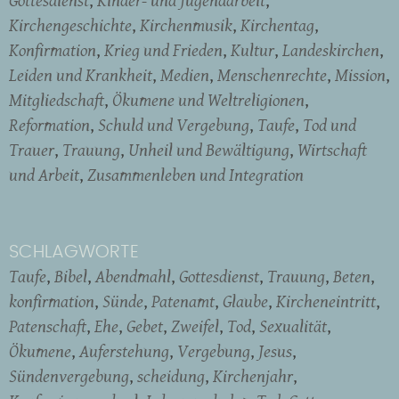
Kirchengeschichte
Kirchenmusik
Kirchentag
Konfirmation
Krieg und Frieden
Kultur
Landeskirchen
Leiden und Krankheit
Medien
Menschenrechte
Mission
Mitgliedschaft
Ökumene und Weltreligionen
Reformation
Schuld und Vergebung
Taufe
Tod und
Trauer
Trauung
Unheil und Bewältigung
Wirtschaft
und Arbeit
Zusammenleben und Integration
SCHLAGWORTE
Taufe
Bibel
Abendmahl
Gottesdienst
Trauung
Beten
konfirmation
Sünde
Patenamt
Glaube
Kircheneintritt
Patenschaft
Ehe
Gebet
Zweifel
Tod
Sexualität
Ökumene
Auferstehung
Vergebung
Jesus
Sündenvergebung
scheidung
Kirchenjahr