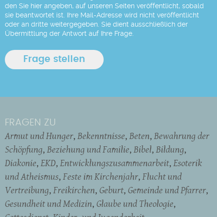
den Sie hier angeben, auf unseren Seiten veröffentlicht, sobald
sie beantwortet ist. Ihre Mail-Adresse wird nicht veröffentlicht
oder an dritte weitergegeben. Sie dient ausschließlich der
Übermittlung der Antwort auf Ihre Frage.
FRAGEN ZU
Armut und Hunger
Bekenntnisse
Beten
Bewahrung der
Schöpfung
Beziehung und Familie
Bibel
Bildung
Diakonie
EKD
Entwicklungszusammenarbeit
Esoterik
und Atheismus
Feste im Kirchenjahr
Flucht und
Vertreibung
Freikirchen
Geburt
Gemeinde und Pfarrer
Gesundheit und Medizin
Glaube und Theologie
Gottesdienst
Kinder- und Jugendarbeit