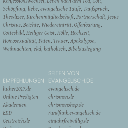
Konfessionswechsel
Leben nach dem Tod
Gott
Schöpfung
liebe
evangelische Taufe
Taufspruch
Theodizee
Kirchenmitgliedschaft
Partnerschaft
Jesus
Christus
Beichte
Wiedereintritt
Offenbarung
Gottesbild
Heiliger Geist
Hölle
Hochzeit
Homosexualität
Paten
Trauer
Apokalypse
Weihnachten
ekd
katholisch
Bibelauslegung
SEITEN VON
EMPFEHLUNGEN
EVANGELISCH.DE
luther2017.de
evangelisch.de
Online Predigten
chrismon.de
Akademien
chrismonshop.de
EKD
rundfunk.evangelisch.de
Geistreich.de
einjahrfreiwillig.de