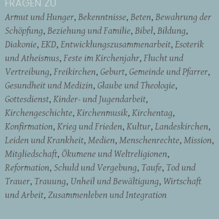
FRAGEN ZU
Armut und Hunger
Bekenntnisse
Beten
Bewahrung der
Schöpfung
Beziehung und Familie
Bibel
Bildung
Diakonie
EKD
Entwicklungszusammenarbeit
Esoterik
und Atheismus
Feste im Kirchenjahr
Flucht und
Vertreibung
Freikirchen
Geburt
Gemeinde und Pfarrer
Gesundheit und Medizin
Glaube und Theologie
Gottesdienst
Kinder- und Jugendarbeit
Kirchengeschichte
Kirchenmusik
Kirchentag
Konfirmation
Krieg und Frieden
Kultur
Landeskirchen
Leiden und Krankheit
Medien
Menschenrechte
Mission
Mitgliedschaft
Ökumene und Weltreligionen
Reformation
Schuld und Vergebung
Taufe
Tod und
Trauer
Trauung
Unheil und Bewältigung
Wirtschaft
und Arbeit
Zusammenleben und Integration