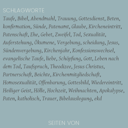
SCHLAGWORTE
Taufe
Bibel
Abendmahl
Trauung
Gottesdienst
Beten
konfirmation
Sünde
Patenamt
Glaube
Kircheneintritt
Patenschaft
Ehe
Gebet
Zweifel
Tod
Sexualität
Auferstehung
Ökumene
Vergebung
scheidung
Jesus
Sündenvergebung
Kirchenjahr
Konfessionswechsel
evangelische Taufe
liebe
Schöpfung
Gott
Leben nach
dem Tod
Taufspruch
Theodizee
Jesus Christus
Partnerschaft
Beichte
Kirchenmitgliedschaft
Homosexualität
Offenbarung
Gottesbild
Wiedereintritt
Heiliger Geist
Hölle
Hochzeit
Weihnachten
Apokalypse
Paten
katholisch
Trauer
Bibelauslegung
ekd
SEITEN VON