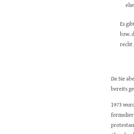
ehe
Es gib
bzw. 
recht 
Da Sie ab
bereits g
1973 wurd
formulier
protestan