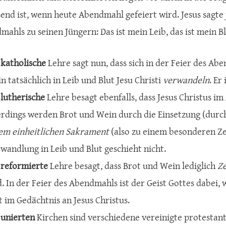
end ist, wenn heute Abendmahl gefeiert wird. Jesus sagte 
ahls zu seinen Jüngern: Das ist mein Leib, das ist mein B
e
katholische
Lehre sagt nun, dass sich in der Feier des Ab
n tatsächlich in Leib und Blut Jesu Christi
verwandeln
. Er
e
lutherische
Lehre besagt ebenfalls, dass Jesus Christus im
erdings werden Brot und Wein durch die Einsetzung (durc
em einheitlichen Sakrament
(also zu einem besonderen Ze
wandlung in Leib und Blut geschieht nicht.
e
reformierte
Lehre besagt, dass Brot und Wein lediglich
Z
d. In der Feier des Abendmahls ist der Geist Gottes dabe
lt im Gedächtnis an Jesus Christus.
e
unierten
Kirchen sind verschiedene vereinigte protestanti