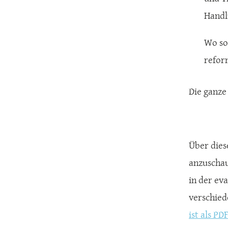
Handl
Wo so
refor
Die ganze
Über dies
anzuschau
in der ev
verschie
ist als PD