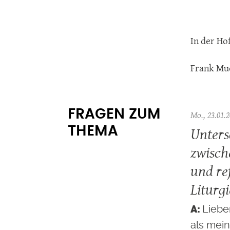
In der Ho
Frank Mu
FRAGEN ZUM
Mo., 23.01.2
Unters
THEMA
zwisch
und re
Liturgi
Liebe
als mei