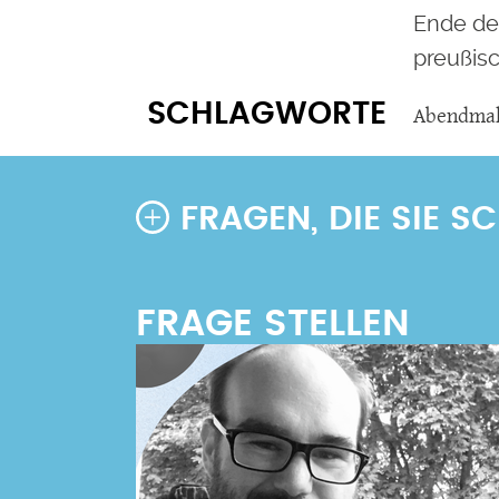
Ende des
preußis
SCHLAGWORTE
Abendma
FRAGEN, DIE SIE 