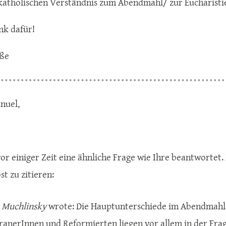
atholischen Verständnis zum Abendmahl/ zur Eucharistie
nk dafür!
üße
nuel,
vor einiger Zeit eine ähnliche Frage wie Ihre beantwortet.
bst zu zitieren:
 Muchlinsky
wrote: Die Hauptunterschiede im Abendmahls
ranerInnen und Reformierten liegen vor allem in der Frag