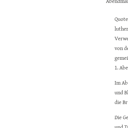
Abendmah
Quote
luthe
Verwe
von d
gemei
1. Ab
Im Ab
und Bl
die B
Die G
und T