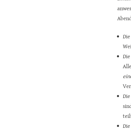
anwes
Abendm
Di
Wei
Di
All
ein
Ver
Di
sin
tei
Di