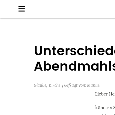
Direkt
zum
Inhalt
Unterschie
Abendmahls
Glaube
Kirche
Manuel
Lieber He
könnten S