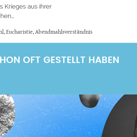
 Krieges aus ihrer
chen…
hl
,
Eucharistie
,
Abendmahlsverständnis
SCHON OFT GESTELLT HABEN