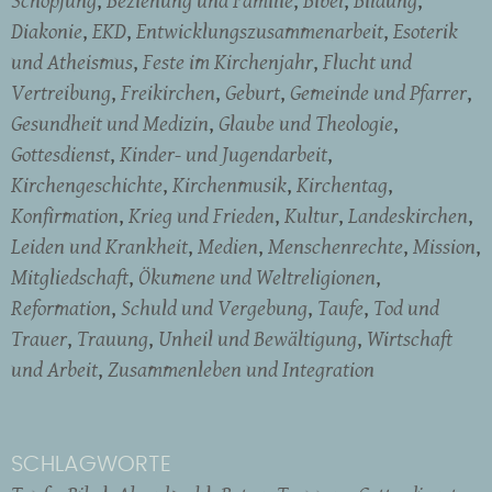
Diakonie
EKD
Entwicklungszusammenarbeit
Esoterik
und Atheismus
Feste im Kirchenjahr
Flucht und
Vertreibung
Freikirchen
Geburt
Gemeinde und Pfarrer
Gesundheit und Medizin
Glaube und Theologie
Gottesdienst
Kinder- und Jugendarbeit
Kirchengeschichte
Kirchenmusik
Kirchentag
Konfirmation
Krieg und Frieden
Kultur
Landeskirchen
Leiden und Krankheit
Medien
Menschenrechte
Mission
Mitgliedschaft
Ökumene und Weltreligionen
Reformation
Schuld und Vergebung
Taufe
Tod und
Trauer
Trauung
Unheil und Bewältigung
Wirtschaft
und Arbeit
Zusammenleben und Integration
SCHLAGWORTE