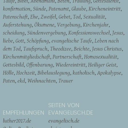
Taufe
Bibel
Abendmahl
Beten
Trauung
Gottesdienst
konfirmation
Sünde
Patenamt
Glaube
Kircheneintritt
Patenschaft
Ehe
Zweifel
Gebet
Tod
Sexualität
Auferstehung
Ökumene
Vergebung
Kirchenjahr
scheidung
Sündenvergebung
Konfessionswechsel
Jesus
liebe
Gott
Schöpfung
evangelische Taufe
Leben nach
dem Tod
Taufspruch
Theodizee
Beichte
Jesus Christus
Kirchenmitgliedschaft
Partnerschaft
Homosexualität
Gottesbild
Offenbarung
Wiedereintritt
Heiliger Geist
Hölle
Hochzeit
Bibelauslegung
katholisch
Apokalypse
Paten
ekd
Weihnachten
Trauer
SEITEN VON
EMPFEHLUNGEN
EVANGELISCH.DE
luther2017.de
evangelisch.de