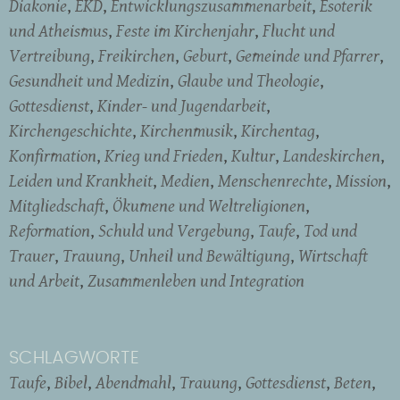
Diakonie
EKD
Entwicklungszusammenarbeit
Esoterik
und Atheismus
Feste im Kirchenjahr
Flucht und
Vertreibung
Freikirchen
Geburt
Gemeinde und Pfarrer
Gesundheit und Medizin
Glaube und Theologie
Gottesdienst
Kinder- und Jugendarbeit
Kirchengeschichte
Kirchenmusik
Kirchentag
Konfirmation
Krieg und Frieden
Kultur
Landeskirchen
Leiden und Krankheit
Medien
Menschenrechte
Mission
Mitgliedschaft
Ökumene und Weltreligionen
Reformation
Schuld und Vergebung
Taufe
Tod und
Trauer
Trauung
Unheil und Bewältigung
Wirtschaft
und Arbeit
Zusammenleben und Integration
SCHLAGWORTE
Taufe
Bibel
Abendmahl
Trauung
Gottesdienst
Beten