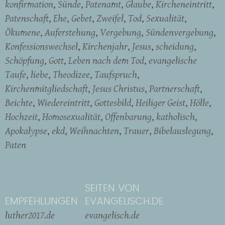
konfirmation
Sünde
Patenamt
Glaube
Kircheneintritt
Patenschaft
Ehe
Gebet
Zweifel
Tod
Sexualität
Ökumene
Auferstehung
Vergebung
Sündenvergebung
Konfessionswechsel
Kirchenjahr
Jesus
scheidung
Schöpfung
Gott
Leben nach dem Tod
evangelische
Taufe
liebe
Theodizee
Taufspruch
Kirchenmitgliedschaft
Jesus Christus
Partnerschaft
Beichte
Wiedereintritt
Gottesbild
Heiliger Geist
Hölle
Hochzeit
Homosexualität
Offenbarung
katholisch
Apokalypse
ekd
Weihnachten
Trauer
Bibelauslegung
Paten
SEITEN VON
EMPFEHLUNGEN
EVANGELISCH.DE
luther2017.de
evangelisch.de