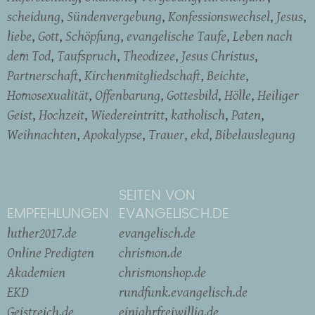
scheidung
Sündenvergebung
Konfessionswechsel
Jesus
liebe
Gott
Schöpfung
evangelische Taufe
Leben nach
dem Tod
Taufspruch
Theodizee
Jesus Christus
Partnerschaft
Kirchenmitgliedschaft
Beichte
Homosexualität
Offenbarung
Gottesbild
Hölle
Heiliger
Geist
Hochzeit
Wiedereintritt
katholisch
Paten
Weihnachten
Apokalypse
Trauer
ekd
Bibelauslegung
SEITEN VON
EMPFEHLUNGEN
EVANGELISCH.DE
luther2017.de
evangelisch.de
Online Predigten
chrismon.de
Akademien
chrismonshop.de
EKD
rundfunk.evangelisch.de
Geistreich.de
einjahrfreiwillig.de