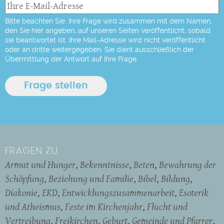
Bitte beachten Sie: Ihre Frage wird zusammen mit dem Namen,
den Sie hier angeben, auf unseren Seiten veröffentlicht, sobald
sie beantwortet ist. Ihre Mail-Adresse wird nicht veröffentlicht
oder an dritte weitergegeben. Sie dient ausschließlich der
Übermittlung der Antwort auf Ihre Frage.
FRAGEN ZU
Armut und Hunger
Bekenntnisse
Beten
Bewahrung der
Schöpfung
Beziehung und Familie
Bibel
Bildung
Diakonie
EKD
Entwicklungszusammenarbeit
Esoterik
und Atheismus
Feste im Kirchenjahr
Flucht und
Vertreibung
Freikirchen
Geburt
Gemeinde und Pfarrer