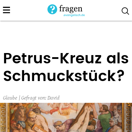
Direkt
zum
Inhalt
Petrus-Kreuz als
Schmuckstück?
Glaube
David