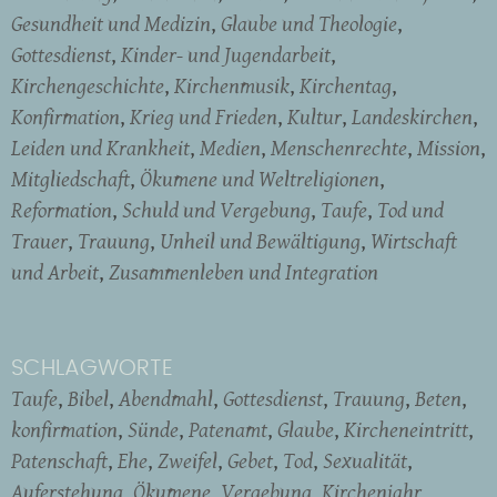
Gesundheit und Medizin
Glaube und Theologie
Gottesdienst
Kinder- und Jugendarbeit
Kirchengeschichte
Kirchenmusik
Kirchentag
Konfirmation
Krieg und Frieden
Kultur
Landeskirchen
Leiden und Krankheit
Medien
Menschenrechte
Mission
Mitgliedschaft
Ökumene und Weltreligionen
Reformation
Schuld und Vergebung
Taufe
Tod und
Trauer
Trauung
Unheil und Bewältigung
Wirtschaft
und Arbeit
Zusammenleben und Integration
SCHLAGWORTE
Taufe
Bibel
Abendmahl
Gottesdienst
Trauung
Beten
konfirmation
Sünde
Patenamt
Glaube
Kircheneintritt
Patenschaft
Ehe
Zweifel
Gebet
Tod
Sexualität
Auferstehung
Ökumene
Vergebung
Kirchenjahr