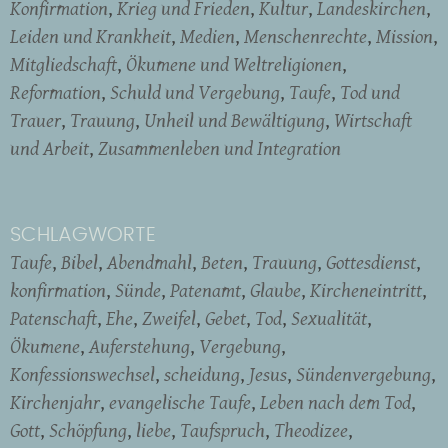
Konfirmation
Krieg und Frieden
Kultur
Landeskirchen
Leiden und Krankheit
Medien
Menschenrechte
Mission
Mitgliedschaft
Ökumene und Weltreligionen
Reformation
Schuld und Vergebung
Taufe
Tod und
Trauer
Trauung
Unheil und Bewältigung
Wirtschaft
und Arbeit
Zusammenleben und Integration
SCHLAGWORTE
Taufe
Bibel
Abendmahl
Beten
Trauung
Gottesdienst
konfirmation
Sünde
Patenamt
Glaube
Kircheneintritt
Patenschaft
Ehe
Zweifel
Gebet
Tod
Sexualität
Ökumene
Auferstehung
Vergebung
Konfessionswechsel
scheidung
Jesus
Sündenvergebung
Kirchenjahr
evangelische Taufe
Leben nach dem Tod
Gott
Schöpfung
liebe
Taufspruch
Theodizee