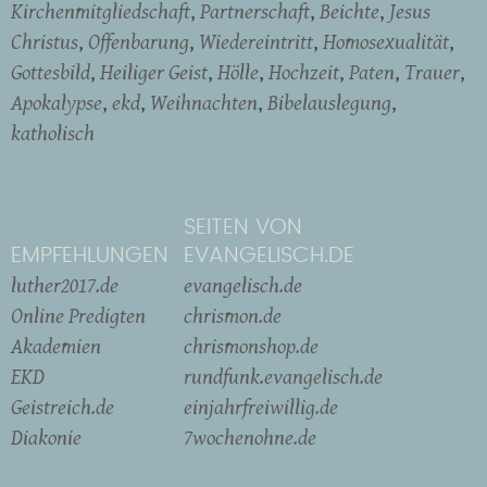
Kirchenmitgliedschaft
Partnerschaft
Beichte
Jesus
Christus
Offenbarung
Wiedereintritt
Homosexualität
Gottesbild
Heiliger Geist
Hölle
Hochzeit
Paten
Trauer
Apokalypse
ekd
Weihnachten
Bibelauslegung
katholisch
SEITEN VON
EMPFEHLUNGEN
EVANGELISCH.DE
luther2017.de
evangelisch.de
Online Predigten
chrismon.de
Akademien
chrismonshop.de
EKD
rundfunk.evangelisch.de
Geistreich.de
einjahrfreiwillig.de
Diakonie
7wochenohne.de