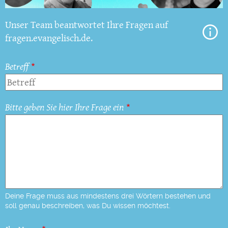
Unser Team beantwortet Ihre Fragen auf
fragen.evangelisch.de.
Betreff
Bitte geben Sie hier Ihre Frage ein
Deine Frage muss aus mindestens drei Wörtern bestehen und
soll genau beschreiben, was Du wissen möchtest.